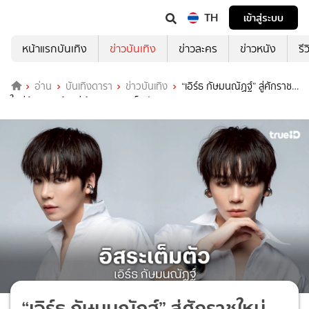
TH
เข้าสู่ระบบ
หน้าแรกบันเทิง
ข่าวบันเทิง
ข่าวละคร
ข่าวหนัง
รี
อ่าน
บันเทิงดารา
ข่าวบันเทิง
“เอิร์ธ กัษมนณัฏฐ์” สู่ศักราช
ใหม่ด้วยการก้าวสู่เส้นทางอิสระเต็มตัว
“เอิร์ธ กัษมนณัฏฐ์” สู่ศักราชใหม่