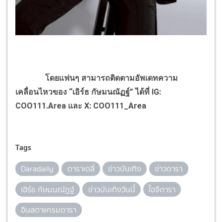
โดยแฟนๆ สามารถติดตามอัพเดทความ
เคลื่อนไหวของ “เอิร์ธ กัษมนณัฏฐ์” ได้ที่ IG:
COO111.Area และ X: COO111_Area
Tags
Daradaily
ดาราเดลี่
ข่าวบันเทิง
ข่าวดารา
เอิร์ธ กัษมนณัฏฐ์
ข่าวบันเทิงวันนี้
ไอจีดารา
อินสตาแกรมดารา