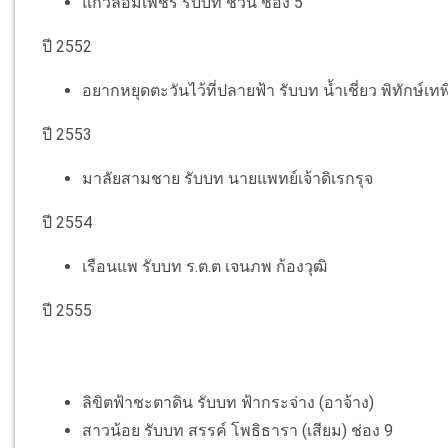
แก้วล้อมเพชร รับบท ชีวิน ช่อง 5
ปี 2552
อยากหยุดตะวันไว้ที่ปลายฟ้า รับบท น้ำเชี่ยว พิทักษ์เทพ
ปี 2553
มาลัยสามชาย รับบท นายแพทย์เจ้าดิเรกรุจ
ปี 2554
เรือนแพ รับบท ร.ต.ต เจนภพ ก้องวุฒิ
ปี 2555
ลิขิตฟ้าชะตาดิน รับบท ฟ้ากระจ่าง (อาจ้าง)
สาวน้อย รับบท สรรค์ โพธิธารา (เสียม) ช่อง 9