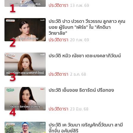
1
ประวัติดารา
13 ก.พ. 69
ประวัติ ปาว ปวรดา วีรวรรณ ลูกสาว คุณ
บอย ผู้รับบท "เพิร์ธ" ใน "ศักดินา
วิทยาลัย"
2
ประวัติดารา
20 ก.พ. 69
ประวัติ หมิว ณัชชา เตชะมงคลาภิวัฒน์
3
ประวัติดารา
2 ธ.ค. 68
ประวัติ เอ็นจอย ธิดารัตน์ ปรือทอง
4
ประวัติดารา
23 มิ.ย. 68
ประวัติ เค วัฒนา เจริญศักดิ์วัฒนา สามี
จั๊กจั่น อคัมย์สิริ