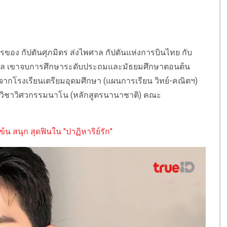
ุตรของ กัปตันศุภมิตร ส่งไพศาล กัปตันแห่งการบินไทย กับ
พศาล เขาจบการศึกษาระดับประถมและมัธยมศึกษาตอนต้น
ากโรงเรียนเตรียมอุดมศึกษา (แผนการเรียน วิทย์-คณิตฯ)
วิชาวิศวกรรมนาโน (หลักสูตรนานาชาติ) คณะ
้น สนุก สุดฟินใน "ปาฏิหาริย์รัก"