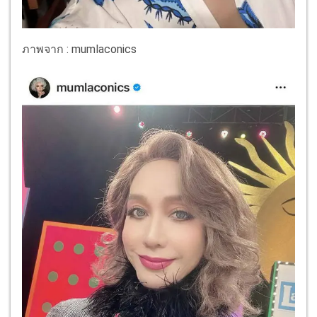
ภาพจาก : mumlaconics