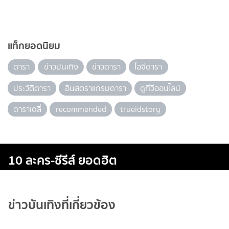
แท็กยอดนิยม
ดารา
ข่าวบันเทิง
ข่าวดารา
ไอจีดารา
ประวัติดารา
อินสตราแกรมดารา
ดูทีวีออนไลน์
ดาราเดลี่
recommended
trueidstory
10 ละคร-ซีรีส์ ยอดฮิต
ข่าวบันเทิงที่เกี่ยวข้อง