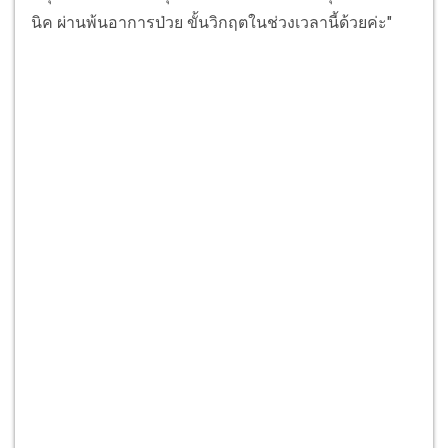
นิค ผ่านพ้นอาการป่วย ขั้นวิกฤตในช่วงเวลานี้ด้วยค่ะ"