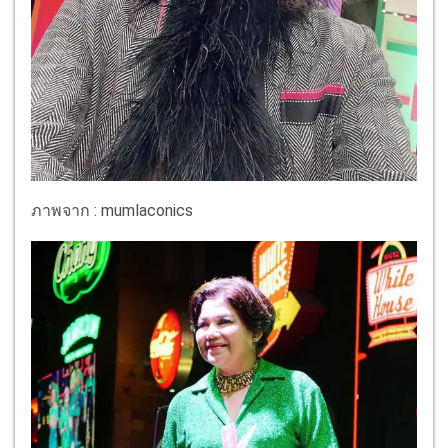
ภาพจาก : mumlaconics