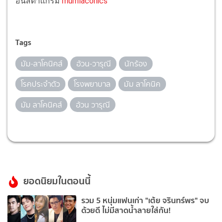
อินสตาแกรม
mumlaconics
Tags
มัม-ลาโคนิคส์
อ้วน-วารุณี
นักร้อง
โรคประจำตัว
โรงพยาบาล
มัม ลาโคนิค
มัม ลาโคนิคส์
อ้วน วารุณี
ยอดนิยมในตอนนี้
รวม 5 หนุ่มแฟนเก่า "เต้ย จรินทร์พร" จบ
ด้วยดี ไม่มีสาดน้ำลายใส่กัน!