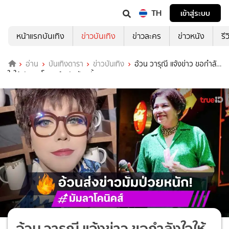
TH
เข้าสู่ระบบ
หน้าแรกบันเทิง
ข่าวบันเทิง
ข่าวละคร
ข่าวหนัง
รี
อ่าน
บันเทิงดารา
ข่าวบันเทิง
อ้วน วารุณี แจ้งข่าว ขอกำลัง
ใจให้ มัม ลาโคนิคส์ หลังป่วยขั้นวิกฤติ!
อ้วน วารุณี แจ้งข่าว ขอกำลังใจให้