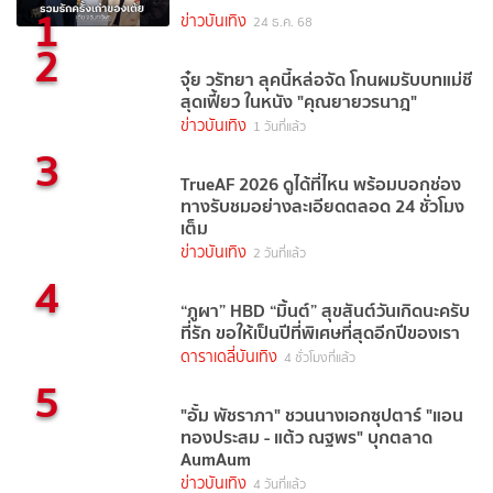
1
ข่าวบันเทิง
24 ธ.ค. 68
2
จุ๋ย วรัทยา ลุคนี้หล่อจัด โกนผมรับบทแม่ชี
สุดเฟี้ยว ในหนัง "คุณยายวรนาฎ"
ข่าวบันเทิง
1 วันที่แล้ว
3
TrueAF 2026 ดูได้ที่ไหน พร้อมบอกช่อง
ทางรับชมอย่างละเอียดตลอด 24 ชั่วโมง
เต็ม
ข่าวบันเทิง
2 วันที่แล้ว
4
“ภูผา” HBD “มิ้นต์” สุขสันต์วันเกิดนะครับ
ที่รัก ขอให้เป็นปีที่พิเศษที่สุดอีกปีของเรา
ดาราเดลี่บันเทิง
4 ชั่วโมงที่แล้ว
5
"อั้ม พัชราภา" ชวนนางเอกซุปตาร์ "แอน
ทองประสม - แต้ว ณฐพร" บุกตลาด
AumAum
ข่าวบันเทิง
4 วันที่แล้ว