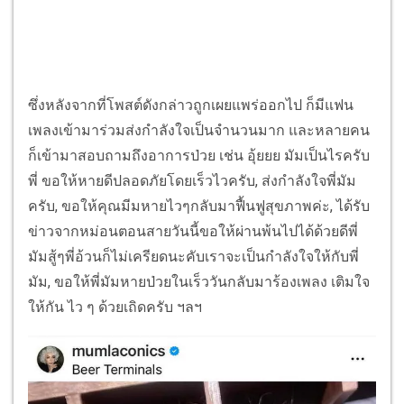
ซึ่งหลังจากที่โพสต์ดังกล่าวถูกเผยแพร่ออกไป ก็มีแฟน
เพลงเข้ามาร่วมส่งกำลังใจเป็นจำนวนมาก และหลายคน
ก็เข้ามาสอบถามถึงอาการป่วย เช่น อุ้ยยย มัมเป็นไรครับ
พี่ ขอให้หายดีปลอดภัยโดยเร็วไวครับ, ส่งกำลังใจพี่มัม
ครับ, ขอให้คุณมีมหายไวๆกลับมาฟื้นฟูสุขภาพค่ะ, ได้รับ
ข่าวจากหม่อนตอนสายวันนี้ขอให้ผ่านพ้นไปได้ด้วยดีพี่
มัมสู้ๆพี่อ้วนก็ไม่เครียดนะคับเราจะเป็นกำลังใจให้กับพี่
มัม, ขอให้พี่มัมหายป่วยในเร็ววันกลับมาร้องเพลง เติมใจ
ให้กัน ไว ๆ ด้วยเถิดครับ ฯลฯ