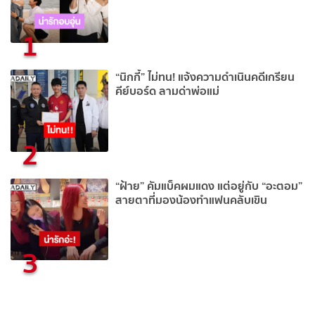
1
“นิกกี้” ไม่ทน! แจ้งความดำเนินคดีเกรียน
คีย์บอร์ด ลามด่าพ่อแม่
2
“ฝ้าย” คัมแบ็คผมแดง แต่อยู่กับ “อะตอม”
สายตาที่มองน้องทำแฟนคลับเขิน
3