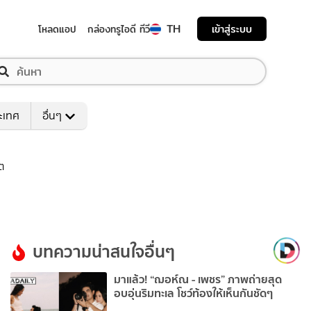
TH
เข้าสู่ระบบ
โหลดแอป
กล่องทรูไอดี ทีวี
ระเทศ
อื่นๆ
์ต
บทความน่าสนใจอื่นๆ
มาแล้ว! “ฌอห์ณ - เพชร” ภาพถ่ายสุด
อบอุ่นริมทะเล โชว์ท้องให้เห็นกันชัดๆ