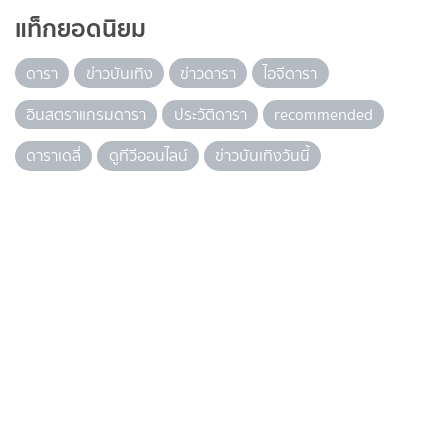
แท็กยอดนิยม
ดารา
ข่าวบันเทิง
ข่าวดารา
ไอจีดารา
อินสตราแกรมดารา
ประวัติดารา
recommended
ดาราเดลี่
ดูทีวีออนไลน์
ข่าวบันเทิงวันนี้