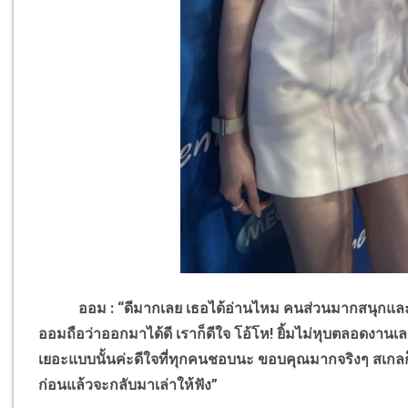
ออม : “ดีมากเลย เธอได้อ่านไหม คนส่วนมากสนุกและเอ็น
ออมถือว่าออกมาได้ดี เราก็ดีใจ โอ้โห
!
ยิ้มไม่หุบตลอดงานเลย 
เยอะแบบนั้นค่ะดีใจที่ทุกคนชอบนะ ขอบคุณมากจริงๆ สเกลก็ให
ก่อนแล้วจะกลับมาเล่าให้ฟัง”