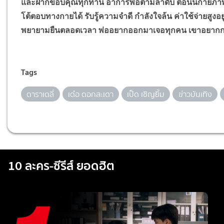
และฝากขอบคุณทุกท่าน อาการพ่อตามลำดับ ตอนนี้กายภาพ ฝึกยื
โต้ตอบทางกายได้ รับรู้ความจำดี กำลังใจล้น ค่าใช้จ่ายสูงอย
พยายามยืนตลอดเวลา พ่ออยากออกมาเจอทุกคน เขาอยากก
Tags
ดาราเดลี่
เด๋อ ดอกสะเดา
เป็ด เชิญยิ้ม
ข่าวบันเทิง
10 ละคร-ซีรีส์ ยอดฮิต