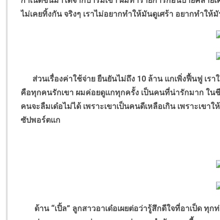
กำเนิดขึ้นมาได้จากบารมีเขา ผมทำรายการก่อนบ่ายคลายเค
ไม่เคยทิ้งกัน จริงๆ เราไม่อยากทำให้มันดูเศร้า อยากทำให้ม
ส่วนเรื่องค่าใช้จ่าย ยืนยันไม่ถึง
10
ล้าน แกเพิ่งฟื้นฟู เร
คือทุกคนรักเขา ผมค่อยดูแกทุกครั้ง เป็นคนที่น่ารักมาก ในช
คนจะลืมเด๋อไม่ได้ เพราะเขาเป็นคนดีเหลือเกิน เพราะเขาให
ซัปพอร์ตแก
ด้าน
“
เปิ้ล
”
ลูกสาวอาเด๋อเผยต่อว่ารู้สึกดีใจที่อาเป็ด ทุ