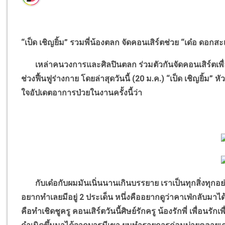
“
เป็ด เชิญยิ้ม
”
รวมพี่น้องตลก จัดคอนเสิร์ตช่วย
“
เด๋อ ดอกสะ
เหล่าคนวงการและศิลปินตลก ร่วมตัวกันจัดคอนเสิร์ตเพื
ช่วงฟื้นฟูร่างกาย โดยล่าสุดวันนี้ (
20
ม.ค.)
“
เป็ด เชิญยิ้ม
”
หั
ใจอัปเดตอาการป่วยในงานครั้งนี้ว่า
กับเด๋อกับผมมันเนิ่นนานเกินบรรยาย เราเป็นทุกสิ่งทุกอย่างใน
อยากทำเลยมีอยู่
2
ประเด็น หนึ่งคืออยากดูว่าคาเฟ่กลับมาได
คือทำเชิดชูครู คอนเสิร์ตวันนี้ศิษย์รักครู น้องรักพี่ เพื่อนรัก