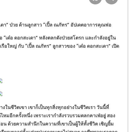
เดา
”
ป่วย ด้านลูกสาว
“
เปิ้ล ณภัทร
”
อัปเดตอาการคุณพ่อ
่อ
“
เด๋อ ดอกสะเดา
”
หลังตลกดังป่วยสโตรก และกำลังอยู่ใน
วเรือใหญ่ กับ
“
เปิ้ล ณภัทร
”
ลูกสาวของ
“
เด๋อ ดอกสะเดา
”
เปิด
ชีวิตเขา เขาก็เป็นทุกสิ่งทุกอย่างในชีวิตเรา วันนี้ที่
้ไหมอีกครั้งหนึ่ง เพราะเรากำลังรวบรวมตลกคาเฟ่อยู่ สอง
เพื่อน ด้วยความสำนึกในความที่เขาเป็นผู้ให้ทั้งชีวิต เชิญยิ้ม