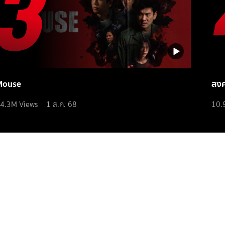
Mouse
สง
4.3M
Views
1 ส.ค. 68
10.