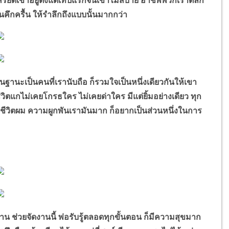
รียดเขาอยู่ตั้งแต่เทปแรกจนเขาไม่สบาย อาชีพพวกเราตลก
ันคึกครื้น ให้รำลึกถึงแบบนั้นมากกว่า
าในฐานะเป็นคนที่เรานับถือ ก็รวมใจเป็นหนึ่งเดียวกันให้เขา
ีวิตแกไม่เคยโกรธใคร ไม่เคยด่าใคร มีแต่ยิ้มอย่างเดียว ทุก
้ชีวิตผม ความผูกพันเรามันมาก ก็อยากเป็นส่วนหนึ่งในการ
กท่าน ช่วยจัดงานนี้ พ่อรับรู้ตลอดทุกขั้นตอน ก็มีความสุขมาก