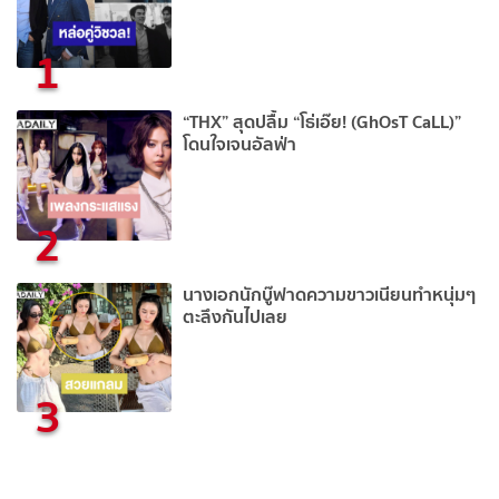
1
“THX” สุดปลื้ม “โธ่เอ๊ย! (GhOsT CaLL)”
โดนใจเจนอัลฟ่า
2
นางเอกนักบู๊ฟาดความขาวเนียนทำหนุ่มๆ
ตะลึงกันไปเลย
3