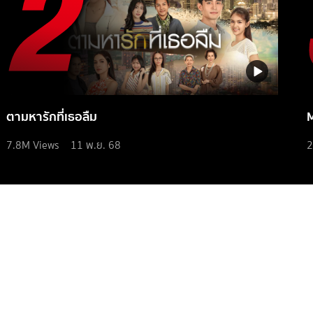
ตามหารักที่เธอลืม
7.8M
Views
11 พ.ย. 68
2