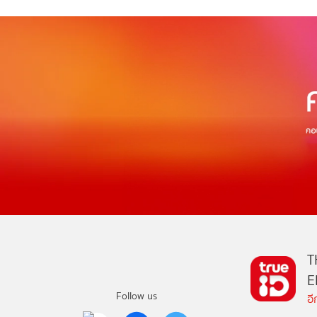
T
E
Follow us
อ