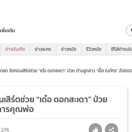
เพิ่มเติม
ข่าวบันเทิง
ข่าวละคร
ข่าวหนัง
รีวิวหนัง
ซีรีส์ต่างป
้องตลก จัดคอนเสิร์ตช่วย “เด๋อ ดอกสะเดา” ป่วย ด้านลูกสาว “เปิ้ล ณภัทร” อัปเ
นเสิร์ตช่วย “เด๋อ ดอกสะเดา” ป่วย
าการคุณพ่อ
276