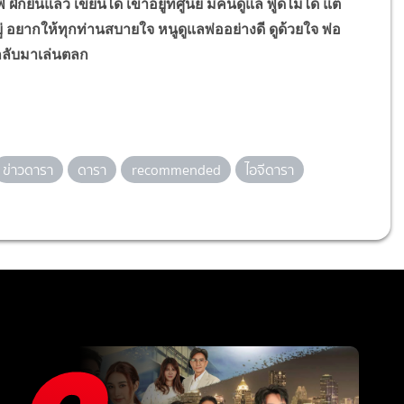
นแล้ว เขียนได้ เขาอยู่ที่ศูนย์ มีคนดูแล พูดไม่ได้ แต่
ู่ อยากให้ทุกท่านสบายใจ หนูดูแลพ่ออย่างดี ดูด้วยใจ พ่อ
ลับมาเล่นตลก
ข่าวดารา
ดารา
recommended
ไอจีดารา