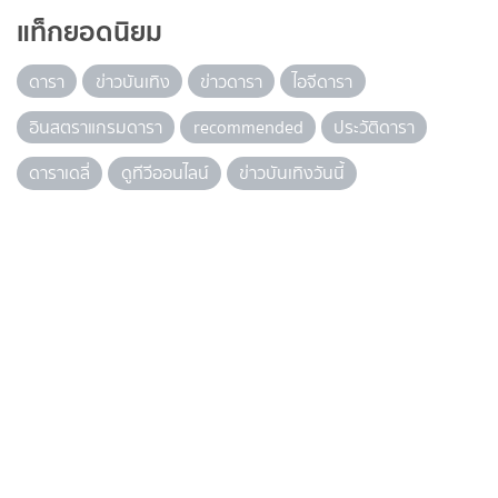
แท็กยอดนิยม
ดารา
ข่าวบันเทิง
ข่าวดารา
ไอจีดารา
อินสตราแกรมดารา
recommended
ประวัติดารา
ดาราเดลี่
ดูทีวีออนไลน์
ข่าวบันเทิงวันนี้