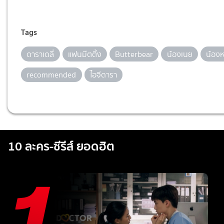
Tags
ดาราเดลี่
แฟนมีตติ้ง
Butterbear
น้องเนย
น้องห
recommended
ไอจีดารา
10 ละคร-ซีรีส์ ยอดฮิต