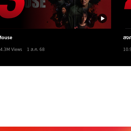
Mouse
สง
4.3M
Views
1 ส.ค. 68
10.