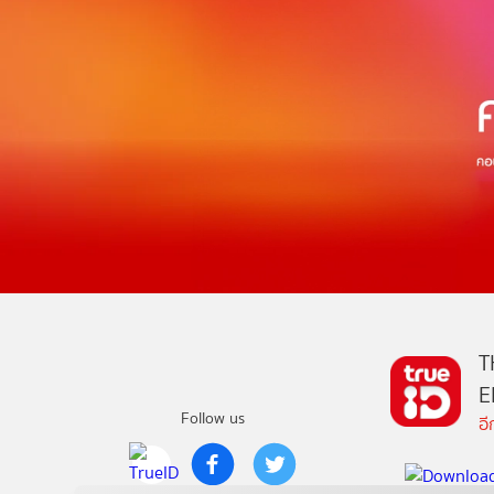
T
E
Follow us
อ