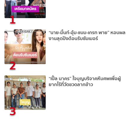
1
“นาย-มิ้นท์-อุ้ม-แบม-เกรท พาย” หอบผล
งานสุดปังต้อนรับซัมเมอร์
2
“เปิ้ล นาคร” ใจบุญบริจาคหีบศพเพื่อผู้
ยากไร้ที่วัดชวดลากข้าว
3