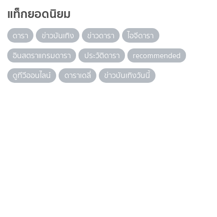
แท็กยอดนิยม
ดารา
ข่าวบันเทิง
ข่าวดารา
ไอจีดารา
อินสตราแกรมดารา
ประวัติดารา
recommended
ดูทีวีออนไลน์
ดาราเดลี่
ข่าวบันเทิงวันนี้