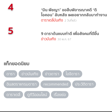
4
“มิน พีชญา” ขอสืบพิจารณาคดี “ดิ
ไอคอน” ลับหลัง เผยอยากกลับมาทำงาน
ดาราเดลี่บันเทิง
2 วันที่แล้ว
5
9 ดาราต้นแบบทำดี เพื่อสังคมที่ดีขึ้น
ข่าวบันเทิง
30 พ.ค. 67
แท็กยอดนิยม
ดารา
ข่าวบันเทิง
ข่าวดารา
ไอจีดารา
อินสตราแกรมดารา
recommended
ประวัติดารา
ดาราเดลี่
ดูทีวีออนไลน์
เรื่องย่อ