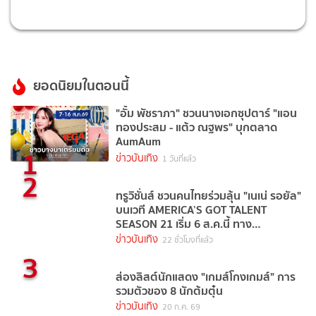
ยอดนิยมในตอนนี้
"อั้ม พัชราภา" ชวนนางเอกซุปตาร์ "แอน
ทองประสม - แต้ว ณฐพร" บุกตลาด
AumAum
1
ข่าวบันเทิง
1 วันที่แล้ว
2
ทรูวิชั่นส์ ชวนคนไทยร่วมลุ้น "เนเน่ รอยัล"
บนเวที AMERICA’S GOT TALENT
SEASON 21 เริ่ม 6 ส.ค.นี้ ทาง
TrueVisions NOW
ข่าวบันเทิง
22 ชั่วโมงที่แล้ว
3
ส่องลิสต์นักแสดง "เกมส์โกงเกมส์" การ
รวมตัวของ 8 นักต้มตุ๋น
ข่าวบันเทิง
20 ก.ค. 69