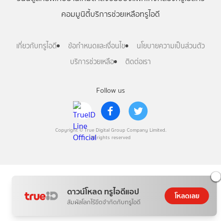
คอมมูนิตี้
บริการช่วยเหลือทรูไอดี
เกี่ยวกับทรูไอดี
ข้อกำหนดและเงื่อนไข
นโยบายความเป็นส่วนตัว
บริการช่วยเหลือ
ติดต่อเรา
Follow us
Copyright © True Digital Group Company Limited.
All rights reserved
ดาวน์โหลด ทรูไอดีแอป
โหลดเลย
สัมผัสโลกไร้ขีดจำกัดกับทรูไอดี