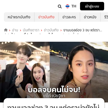
TH
เข้าสู่ระบบ
หน้าแรกบันเทิง
ข่าวบันเทิง
ข่าวละคร
ข่าวหนัง
รี
อ่าน
บันเทิงดารา
ข่าวบันเทิง
งานบอลช่อง 3 จบ แต่ดรา
ม่ายังไม่จบ! "เก๋ไก๋ สไลเดอร์" หายไปไหน? แฟนคลับตั้งคำถามหนัก
งานบอลช่อง 3 จบ แต่ดราม่ายังไม่