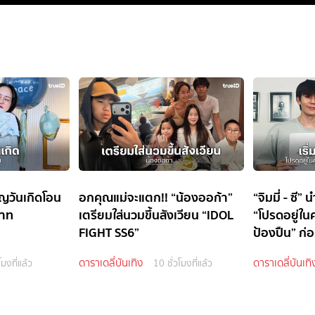
ญวันเกิดโอน
อกคุณแม่จะแตก!! “น้องออก้า”
“จิมมี่ - ซี
บาท
เตรียมใส่นวมขึ้นสังเวียน “IDOL
“โปรดอยู่ใ
FIGHT SS6”
ป้องปืน” ก่อ
ดาราเดลี่บันเทิง
ดาราเดลี่บันเทิ
โมงที่แล้ว
10 ชั่วโมงที่แล้ว