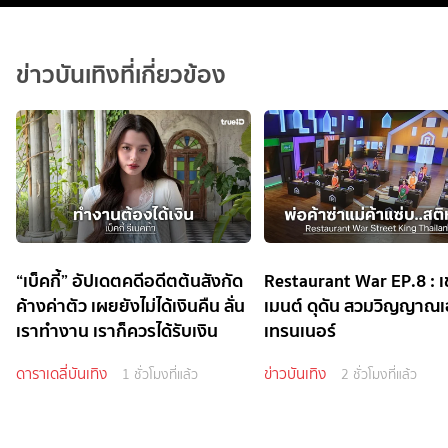
ข่าวบันเทิงที่เกี่ยวข้อง
“เบ็คกี้” อัปเดตคดีอดีตต้นสังกัด
Restaurant War EP.8 : เ
ค้างค่าตัว เผยยังไม่ได้เงินคืน ลั่น
เมนต์ ดุดัน สวมวิญญาณ
เราทำงาน เราก็ควรได้รับเงิน
เทรนเนอร์
ดาราเดลี่บันเทิง
ข่าวบันเทิง
1 ชั่วโมงที่แล้ว
2 ชั่วโมงที่แล้ว