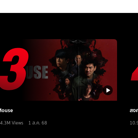
Mouse
สง
4.3M
Views
1 ส.ค. 68
10.