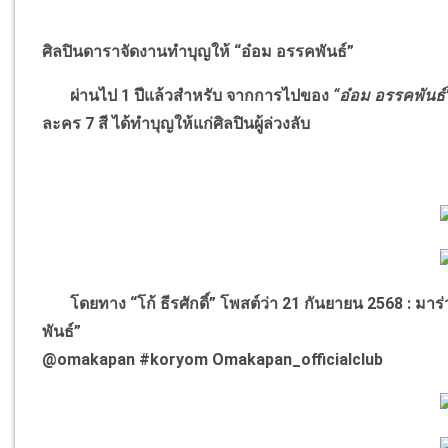
ศิลปินดาราจัดงานทำบุญให้
“
อ๋อม อรรคพันธ์
”
ผ่านไป 1 ปีแล้วสำหรับ จากการไปของ
“
อ๋อม อรรคพันธ์
ละคร 7 สี ได้ทำบุญให้แก่ศิลปินผู้ล่วงลับ
โดยทาง
“
โก้ ธีรศักดิ์
”
โพสต์ว่า 21 กันยายน 2568 : ม
พันธ์
”
@omakapan #koryom Omakapan_officialclub