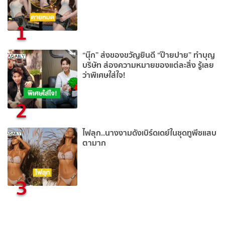
1
“นุ๊ก” ส่งของขวัญยินดี “ป๊ายปาย” ทำบุญ
บริษัท ส่องความหมายของแต่ละสิ่ง รู้เลย
ว่าพิเศษใส่ใจ!
2
ไฟลุก..นางงามดังเบิร์ดเดย์ในชุดทูพีชแสบ
ตามาก
3