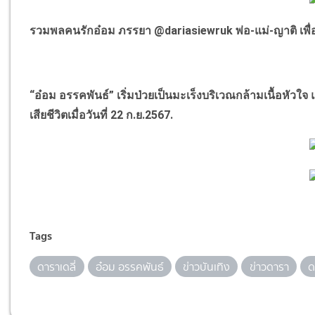
รวมพลคนรักอ๋อม ภรรยา
@dariasiewruk
พ่อ-แม่-ญาติ เ
“
อ๋อม อรรคพันธ์
”
เริ่มป่วยเป็นมะเร็งบริเวณกล้ามเนื้อหัวใ
เสียชีวิตเมื่อวันที่ 22 ก.ย.2567.
Tags
ดาราเดลี่
อ๋อม อรรคพันธ์
ข่าวบันเทิง
ข่าวดารา
ด