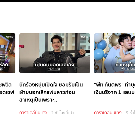
ชฟวิล
นักร้องหนุ่มเปิดใจ ยอมรับเป็น
“พีท กันตพร” ทำบุ
เฮดเชฟ
ฝ่ายบอกเลิกแฟนสาวก่อน
เงินบริจาค 1 แสน
สาเหตุเป็นเพราะ..
ดาราเดลี่บันเทิง
ดาราเดลี่บันเทิง
2 ชั่วโมงที่แล้ว
9 ชั่ว