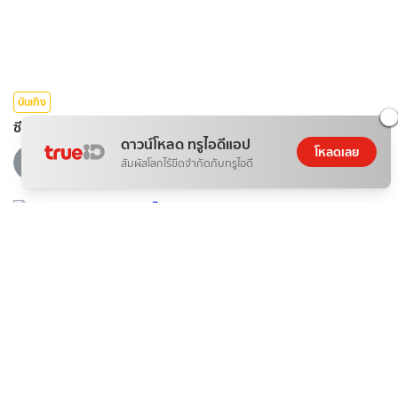
บันเทิง
ซีรีส์จีน พราวพร่างบุปผาตระการ The Road to Splendor 2026
ดาวน์โหลด ทรูไอดีแอป
โหลดเลย
09 ส.ค. 2026
สัมผัสโลกไร้ขีดจำกัดกับทรูไอดี