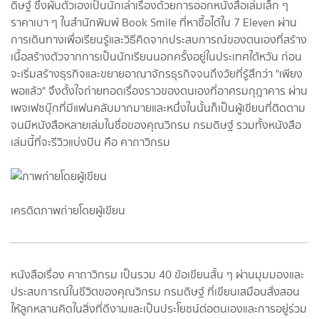
ดิษฐ์ ซึ่งผันตัวเองเป็นนักเล่าเรื่องด้วยการออกหนังสือเล่มเล็ก ๆ
ราคาเบา ๆ ในสำนักพิมพ์ Book Smile ที่หาซื้อได้ใน 7 Eleven ผ่าน
การเดินทางเพื่อเรียนรู้และวิธีคิดจากประสบการณ์ของตนเองที่สร้าง
เนื้อสร้างตัวจากการเป็นนักเรียนนอกครั้งอยู่ในประเทศใต้หวัน ก่อน
จะเริ่มสร้างธุรกิจและขยายอาณาจักรธุรกิจจนถึงวัยที่รู้สึกว่า "เพียง
พอแล้ว" จึงตั้งใจถ่ายทอดเรื่องราวของตนเองที่อาศรมกุฎาคาร ผ่าน
เพจเฟซบุ๊กที่มีแฟนคลับมากมายและหนึ่งในนั้นก็เป็นผู้เขียนที่ติดตาม
จนมีหนังสือหลายเล่มในชื่อของคุณวิกรม กรมดิษฐ์ รวมทั้งหนังสือ
เล่มนี้ที่จะรีวิวแบ่งปัน คือ คาถาวิกรม
เครดิตภาพถ่ายโดยผู้เขียน
หนังสือเรื่อง คาถาวิกรม เป็นรวม 40 ข้อเขียนสั้น ๆ ผ่านมุมมองและ
ประสบการณ์ในชีวิตของคุณวิกรม กรมดิษฐ์ ที่เขียนเสมือนสั่งสอน
ให้ลูกหลานคิดในสิ่งที่ดีงามและเป็นประโยชน์ต่อตนเองและการอยู่ร่วม