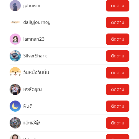
jphuism
ติดตาม
dailyjourney
ติดตาม
iamnan23
ติดตาม
SilverShark
ติดตาม
วันหนึ่งวันนั้น
ติดตาม
หงส์ดรุณ
ติดตาม
ฝันดี
ติดตาม
แอ๊ะแอ๋🤪
ติดตาม