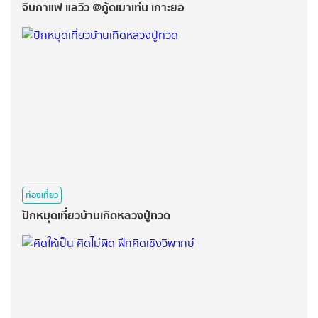
จิบกาแฟ แลวิว @กู้ดเมาเท่น เกาะยอ
ท่องเที่ยว
ปักหมุดเที่ยวบ้านเกิดหลวงปู่ทวด