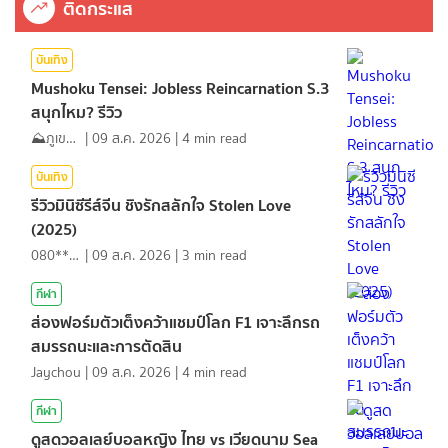
ติดกระแส
บันเทิง
Mushoku Tensei: Jobless Reincarnation S.3
สนุกไหม? รีวิว
⛰️ภูเขาเล่าไปเรื่อย⛰️
|
09 ส.ค. 2026
|
4
min read
บันเทิง
รีวิวมินิซีรีส์จีน ชิงรักสลักใจ Stolen Love
(2025)
080*******
|
09 ส.ค. 2026
|
3
min read
กีฬา
ส่องฟอร์มตัวเต็งคว้าแชมป์โลก F1 เจาะลึกรถ
สมรรถนะและการตัดสิน
Jaychou
|
09 ส.ค. 2026
|
4
min read
กีฬา
ดูสดวอลเลย์บอลหญิง ไทย vs เวียดนาม Sea