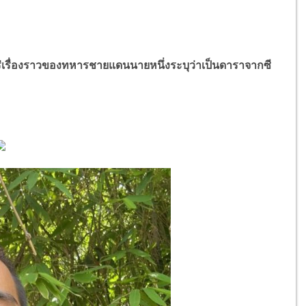
่เรื่องราวของทหารชายแดนนายหนึ่งระบุว่าเป็นดาราจากซี