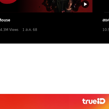
Mouse
สง
4.3M
Views
1 ส.ค. 68
10.