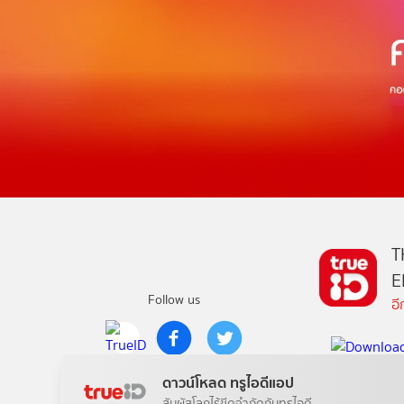
T
E
Follow us
อ
Copyright © True Digital Group Company Limited.
ดาวน์โหลด ทรูไอดีแอป
All rights reserved
สัมผัสโลกไร้ขีดจำกัดกับทรูไอดี