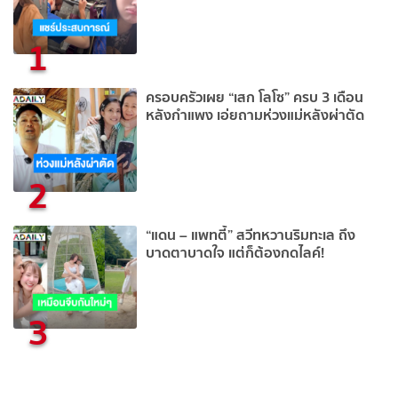
1
ครอบครัวเผย “เสก โลโซ” ครบ 3 เดือน
หลังกำแพง เอ่ยถามห่วงแม่หลังผ่าตัด
2
“แดน – แพทตี้” สวีทหวานริมทะเล ถึง
บาดตาบาดใจ แต่ก็ต้องกดไลค์!
3