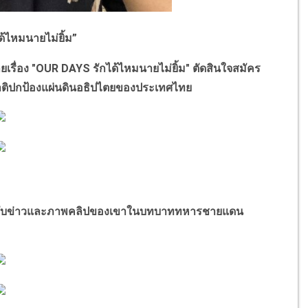
ด้ไหมนายไม่ยิ้ม
”
เรื่อง "
OUR DAYS
รักได้ไหมนายไม่ยิ้ม" ตัดสินใจสมัคร
ชาติปกป้องแผ่นดินอธิปไตยของประเทศไทย ‎
ลก์กับข่าวและภาพคลิปของเขาในบทบาททหารชายแดน