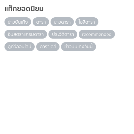
แท็กยอดนิยม
ข่าวบันเทิง
ดารา
ข่าวดารา
ไอจีดารา
อินสตราแกรมดารา
ประวัติดารา
recommended
ดูทีวีออนไลน์
ดาราเดลี่
ข่าวบันเทิงวันนี้