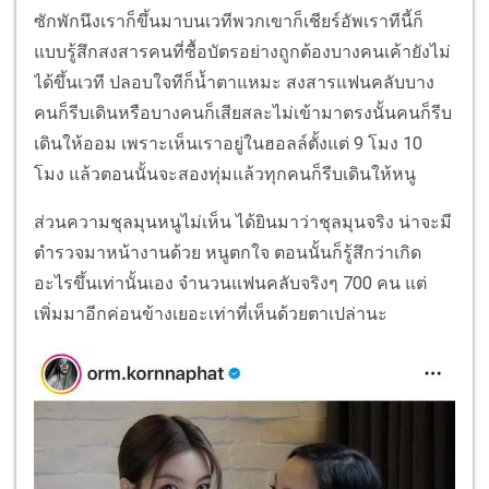
ซักพักนึงเราก็ขึ้นมาบนเวทีพวกเขาก็เชียร์อัพเราทีนี้ก็
แบบรู้สึกสงสารคนที่ซื้อบัตรอย่างถูกต้องบางคนเค้ายังไม่
ได้ขึ้นเวที ปลอบใจทีก็น้ำตาแหมะ สงสารแฟนคลับบาง
คนก็รีบเดินหรือบางคนก็เสียสละไม่เข้ามาตรงนั้นคนก็รีบ
เดินให้ออม เพราะเห็นเราอยู่ในฮอลล์ตั้งแต่ 9 โมง 10
โมง แล้วตอนนั้นจะสองทุ่มแล้วทุกคนก็รีบเดินให้หนู
ส่วนความชุลมุนหนูไม่เห็น ได้ยินมาว่าชุลมุนจริง น่าจะมี
ตำรวจมาหน้างานด้วย หนูตกใจ ตอนนั้นก็รู้สึกว่าเกิด
อะไรขึ้นเท่านั้นเอง จำนวนแฟนคลับจริงๆ 700 คน แต่
เพิ่มมาอีกค่อนข้างเยอะเท่าที่เห็นด้วยตาเปล่านะ