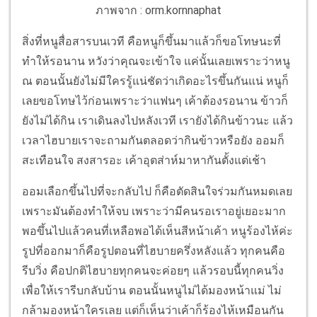
ภาพจาก : orm.kornnaphat
สิ่งที่หนูสื่อสารบนเวที คือหนูก็ขึ้นมาแล้วก็ขอโทษนะที่
ทำให้รอนาน หวังว่าคุณจะเข้าใจ แค่นั้นเลยเพราะว่าหนู
ณ ตอนนั้นยังไม่มีใครรู้แน่ชัดว่าเกิดอะไรขึ้นกันแน่ หนูก็
เลยขอโทษไว้ก่อนเพราะว่าแฟนๆ เค้าต้องรอนาน ข้าวก็
ยังไม่ได้กิน เราเดินลงไปหลังเวที เรายังได้กินข้าวนะ แล้ว
เวลาไฮบายเราจะถามกันตลอดว่ากินข้าวหรือยัง ออมก็
สะเทือนใจ สงสารอะ เค้าอุตส่าห์มาหากันตั้งแต่เช้า
ออมเลือกขึ้นไปที่จะกลับไป ก็คือตัดสินใจร่วมกันหมดเลย
เพราะมันต้องทำให้จบ เพราะว่ามีคนรอเราอยู่เยอะมาก
พอขึ้นไปแล้วคนที่เหลือพอได้เห็นสีหน้าเค้า หนูร้องไห้ค่ะ
รูปที่ออกมาก็คือรูปตอนที่ไฮบายครึ่งหลังแล้ว ทุกคนคือ
รีบวิ่ง คือปกติไฮบายทุกคนจะค่อยๆ แล้วรอบนี้ทุกคนวิ่ง
เพื่อให้เรารีบกลับบ้าน ตอนนั้นหนูไม่ได้มองหน้าแม่ ไม่
กล้ามองหน้าใครเลย แต่ก็เห็นว่าเค้าก็ร้องไห้เหมือนกัน