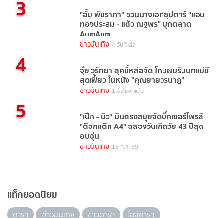
3
"อั้ม พัชราภา" ชวนนางเอกซุปตาร์ "แอน
ทองประสม - แต้ว ณฐพร" บุกตลาด
AumAum
ข่าวบันเทิง
4 วันที่แล้ว
4
จุ๋ย วรัทยา ลุคนี้หล่อจัด โกนผมรับบทแม่ชี
สุดเฟี้ยว ในหนัง "คุณยายวรนาฎ"
ข่าวบันเทิง
1 ชั่วโมงที่แล้ว
5
"เป๊ก - นิว" บินตรงสมุยจัดบิ๊กเซอร์ไพรส์
"ต๊อกแต๊ก A4" ฉลองวันเกิดวัย 43 ปีสุด
อบอุ่น
ข่าวบันเทิง
16 ก.ค. 69
แท็กยอดนิยม
ดารา
ข่าวบันเทิง
ข่าวดารา
ไอจีดารา