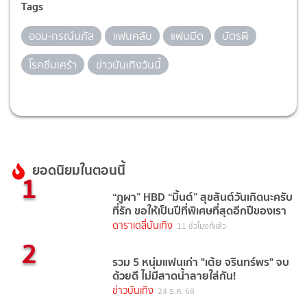
Tags
ออม-กรณ์นภัส
แฟนคลับ
แฟนมีต
บัตรผี
โรคซึมเศร้า
ข่าวบันเทิงวันนี้
ยอดนิยมในตอนนี้
1
“ภูผา” HBD “มิ้นต์” สุขสันต์วันเกิดนะครับ
ที่รัก ขอให้เป็นปีที่พิเศษที่สุดอีกปีของเรา
ดาราเดลี่บันเทิง
11 ชั่วโมงที่แล้ว
2
รวม 5 หนุ่มแฟนเก่า "เต้ย จรินทร์พร" จบ
ด้วยดี ไม่มีสาดน้ำลายใส่กัน!
ข่าวบันเทิง
24 ธ.ค. 68