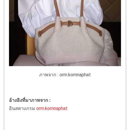
ภาพจาก : orm.kornnaphat
อ้างอิงที่มาภาพจาก :
อินสตาแกรม
orm.kornnaphat