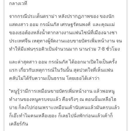
กลางเวที
จากกรณีประเด็นดราม่า หลังปรากฏภาพของ ของนัก
แสดงสาว ออม กรณ์นภัส เศรษฐรัตนพงศ์ และคุณแม่
ของเธอต้องหลั่งน้ำตากลางงานแฟนไซน์ที่เมืองฉางชา
ประเทศจีน เหตุทางผู้จัดงานแอบขายบัตรเพิ่มหน้างาน จน
ทำให้มีแฟนๆรอคิวเป้นจำนวนมาก นานร่วม 7-8 ชั่วโมง
และล่าสุดสาว ออม กรณ์นภัส ได้ออกมาเปิดใจเป็นครั้ง
แรก เกี่ยวกับเหตุการณ์ในวันนั้น สุดปวดใจที่เห็นแฟน
คลับไม่ได้รับความเป็นธรรม โดยเธอได้เล่าว่า
"หนูรู้ว่ามีการเหมือนขายบัตรเพิ่มหน้างาน แล้วพอหนู
ทำงานของหนูครบจบแล้ว คือจริงๆ ณ ตอนนั้นเหลือไฮ
บาย ก็ลงไปก่อนเพราะเหมือนเค้านับคนแล้วมันครบแล้ว
ก็เอ๊ะทำไมคนเหลือเยอะ ก็เลยไปนั่งพักก่อนแล้วเค้าก็
เคลียร์กัน