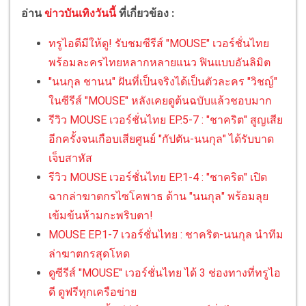
อ่าน
ข่าวบันเทิงวันนี้
ที่เกี่ยวข้อง :
ทรูไอดีมีให้ดู! รับชมซีรีส์ "MOUSE" เวอร์ชั่นไทย
พร้อมละครไทยหลากหลายแนว ฟินแบบอันลิมิต
"นนกุล ชานน" ฝันที่เป็นจริงได้เป็นตัวละคร "วิชญ์"
ในซีรีส์ "MOUSE" หลังเคยดูต้นฉบับแล้วชอบมาก
รีวิว MOUSE เวอร์ชั่นไทย EP.5-7 : "ชาคริต" สูญเสีย
อีกครั้งจนเกือบเสียศูนย์ "กัปตัน-นนกุล" ได้รับบาด
เจ็บสาหัส
รีวิว MOUSE เวอร์ชั่นไทย EP.1-4 : "ชาคริต" เปิด
ฉากล่าฆาตกรไซโคพาธ ด้าน "นนกุล" พร้อมลุย
เข้มข้นห้ามกะพริบตา!
MOUSE EP.1-7 เวอร์ชั่นไทย : ชาคริต-นนกุล นำทีม
ล่าฆาตกรสุดโหด
ดูซีรีส์ "MOUSE" เวอร์ชั่นไทย ได้ 3 ช่องทางที่ทรูไอ
ดี ดูฟรีทุกเครือข่าย