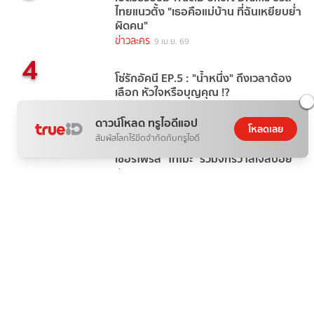
ไทยแนวตั้ง "เธอคือแม่บ้าน ที่ฉันเหยียบย่ำ
ผิดคน"
ข่าวละคร
9 เม.ย. 69
4
โซ่รักอัคนี EP.5 : "น้ำหนึ่ง" ถึงเวลาต้อง
เลือก หัวใจหรือบุญคุณ !?
ข่าวละคร
3 วันที่แล้ว
5
ดาวน์โหลด ทรูไอดีแอป
โหลดเลย
สัมผัสโลกไร้ขีดจำกัดกับทรูไอดี
GELBOYS 2 EP.1 : วัยรุ่น Gen Z+ ปีลึก
เซอร์ไพรส์ "โทโมะ" ร่วมจักรวาลเจลบอย
ข่าวละคร
18 ชั่วโมงที่แล้ว
แท็กยอดนิยม
ดารา
ข่าวบันเทิง
ข่าวดารา
ไอจีดารา
ประวัติดารา
อินสตราแกรมดารา
ดูทีวีออนไลน์