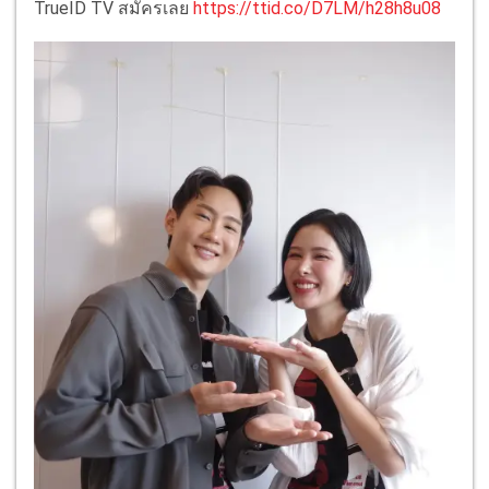
TrueID TV สมัครเลย
https://ttid.co/D7LM/h28h8u08