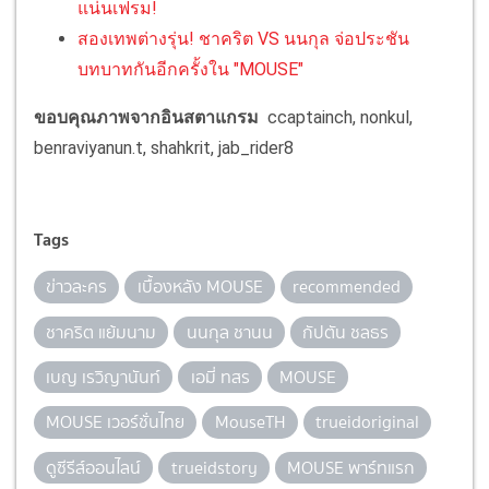
แน่นเฟรม!
สองเทพต่างรุ่น! ชาคริต VS นนกุล จ่อประชัน
บทบาทกันอีกครั้งใน "MOUSE"
ขอบคุณภาพจากอินสตาแกรม
ccaptainch, nonkul,
benraviyanun.t, shahkrit, jab_rider8
Tags
ข่าวละคร
เบื้องหลัง MOUSE
recommended
ชาคริต แย้มนาม
นนกุล ชานน
กัปตัน ชลธร
เบญ เรวิญานันท์
เอมี่ ทสร
MOUSE
MOUSE เวอร์ชั่นไทย
MouseTH
trueidoriginal
ดูซีรีส์ออนไลน์
trueidstory
MOUSE พาร์ทแรก