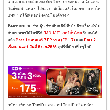
เต็มไปด้วยรอยยิ้มและเสียงหัวเราะของทีมงาน นักแสดง
วันนี้ขอพาแฟน ๆ ไปส่องภาพเบื้องหลังในกองถ่าย ทำให้
แฟน ๆ ที่ได้เห็นอดยิ้มตามไม่ได้จริง ๆ
ติดตามชมและร่วมลุ้น ร่วมสืบคดีที่เต็มไปด้วยเงื่อนงำไป
กับพวกเขาได้ในซีรีส์
"MOUSE" เวอร์ชั่นไทย
รับชมได้
แล้ว
Part 1 ออนแอร์ 7 EP รวด (EP.1-7)
และ
Part 2
เริ่มออนแอร์ วันที่ 5 ก.ย.2568
ดูฟรีที่เดียวที่ ทรูไอดี
สมัครแพ็กเกจ TrueID+ ผ่านแอป TrueID หรือ กล่อง