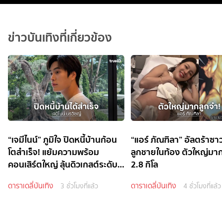
ข่าวบันเทิงที่เกี่ยวข้อง
“เจมีไนน์” ภูมิใจ ปิดหนี้บ้านก้อน
“แอร์ ภัณฑิลา” อัลตร้าซาว
โตสำเร็จ! แย้มความพร้อม
ลูกชายในท้อง ตัวใหญ่มา
คอนเสิร์ตใหญ่ ลุ้นดิวเกสต์ระดับ
2.8 กิโล
ไอดอล
ดาราเดลี่บันเทิง
ดาราเดลี่บันเทิง
3 ชั่วโมงที่แล้ว
4 ชั่วโมงที่แล้ว