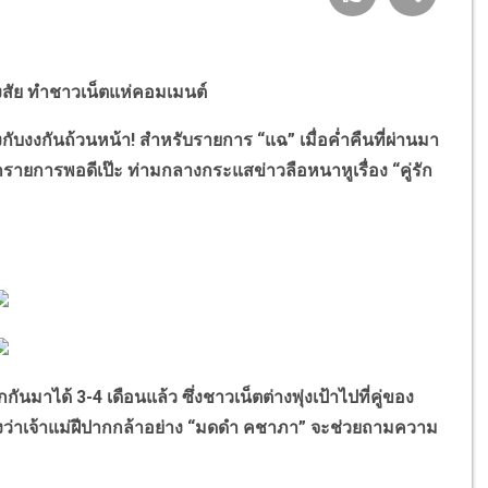
สงสัย ทำชาวเน็ตแห่คอมเมนต์
งกันถ้วนหน้า! สำหรับรายการ “แฉ” เมื่อค่ำคืนที่ผ่านมา
กรายการพอดีเป๊ะ ท่ามกลางกระแสข่าวลือหนาหูเรื่อง “คู่รัก
นมาได้ 3-4 เดือนแล้ว ซึ่งชาวเน็ตต่างพุ่งเป้าไปที่คู่ของ
ังว่าเจ้าแม่ฝีปากกล้าอย่าง “มดดำ คชาภา” จะช่วยถามความ