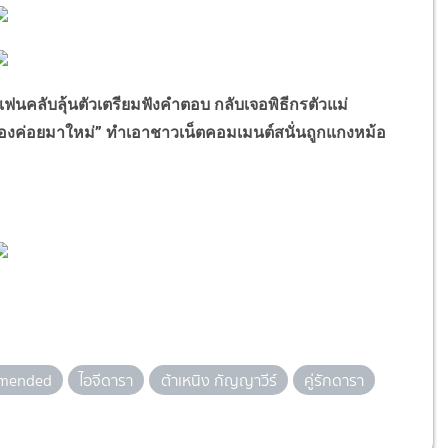
ลับลุ้นตัวเตรียมฟังคำตอบ กลับเจอพิธีกรตัวแม่
้น้องค่อยมาใหม่” ทำเอาชาวเน็ตคอมเมนต์สนั่นถูกแกงหม้อ
mended
ไอจีดารา
ต้าเหนิง กัญญาวีร์
คู่รักดารา