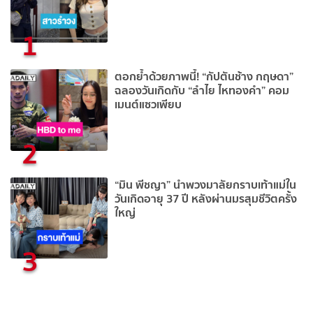
1
ตอกย้ำด้วยภาพนี้! “กัปตันช้าง กฤษดา”
ฉลองวันเกิดกับ “ลำไย ไหทองคำ” คอม
เมนต์แซวเพียบ
2
“มิน พีชญา” นำพวงมาลัยกราบเท้าแม่ใน
วันเกิดอายุ 37 ปี หลังผ่านมรสุมชีวิตครั้ง
ใหญ่
3