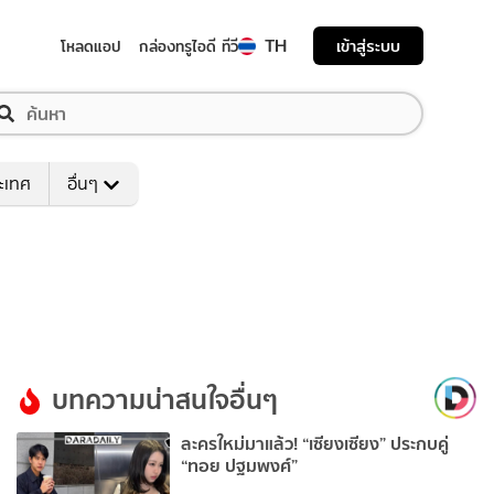
TH
เข้าสู่ระบบ
โหลดแอป
กล่องทรูไอดี ทีวี
ระเทศ
อื่นๆ
บทความน่าสนใจอื่นๆ
ละครใหม่มาแล้ว! “เซียงเซียง” ประกบคู่
“ทอย ปฐมพงศ์”