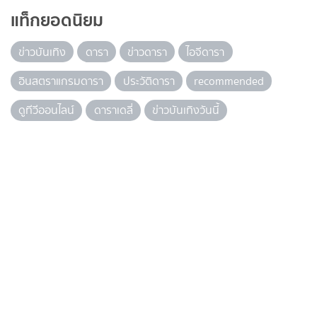
แท็กยอดนิยม
ข่าวบันเทิง
ดารา
ข่าวดารา
ไอจีดารา
อินสตราแกรมดารา
ประวัติดารา
recommended
ดูทีวีออนไลน์
ดาราเดลี่
ข่าวบันเทิงวันนี้