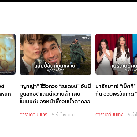
ด์
“ญาญ่า” รีวิวควง “ณเดชน์” ฮันนี
น่ารักมาก! “เบ็คกี้”
กหนัก
มูนสกอตแลนด์หวานฉ่ำ เผย
กัน อวยพรวันเกิด “
โมเมนต์มองหน้าซึ้งจนน้ำตาคลอ
ดาราเดลี่บันเทิง
ดาราเดลี่บันเทิง
5 ชั่วโมงที่แล้ว
5 ชั่ว