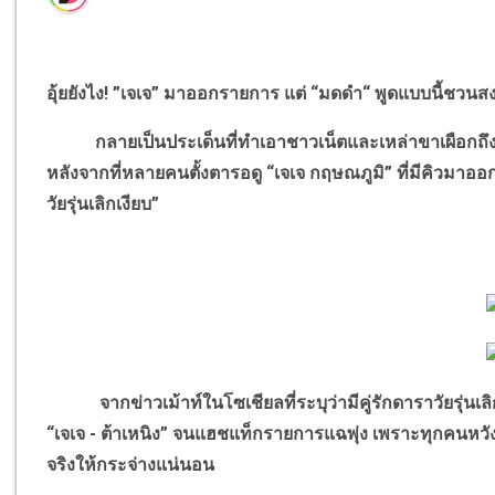
อุ้ยยังไง! ”เจเจ” มาออกรายการ แต่ “มดดำ“ พูดแบบนี้ชวน
กลายเป็นประเด็นที่ทำเอาชาวเน็ตและเหล่าขาเผือกถึงกับง
หลังจากที่หลายคนตั้งตารอดู “เจเจ กฤษณภูมิ” ที่มีคิวมาออ
วัยรุ่นเลิกเงียบ”
จากข่าวเม้าท์ในโซเชียลที่ระบุว่ามีคู่รักดาราวัยรุ่นเลิกกั
“เจเจ - ต้าเหนิง” จนแฮชแท็กรายการแฉพุ่ง เพราะทุกคนหว
จริงให้กระจ่างแน่นอน