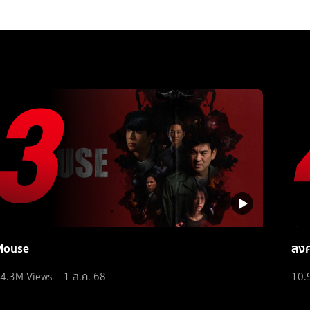
Mouse
สง
4.3M
Views
1 ส.ค. 68
10.