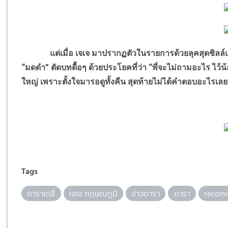
แต่เมื่อ เจเจ มาปรากฏตัวในรายการด้วยลุคสุดชิลล์แฟนค
“มดดำ” ตัดบทดื้อๆ ด้วยประโยคที่ว่า “พี่จะไม่ถามอะไร ไว
ใหญ่ เพราะตั้งใจมารอดูทั้งคืน สุดท้ายไม่ได้คำตอบอะไรเลย
Tags
ดาราเดลี่
เจเจ กฤษณภูมิ
ข่าวดารา
ดารา
recom