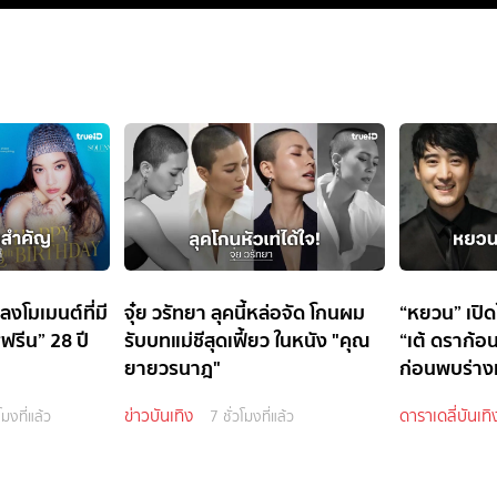
 ลงโมเมนต์ที่มี
จุ๋ย วรัทยา ลุคนี้หล่อจัด โกนผม
“หยวน” เปิด
ฟรีน” 28 ปี
รับบทแม่ชีสุดเฟี้ยว ในหนัง "คุณ
“เต้ ดราก้อ
ยายวรนาฎ"
ก่อนพบร่างเ
ข่าวบันเทิง
ดาราเดลี่บันเทิ
โมงที่แล้ว
7 ชั่วโมงที่แล้ว