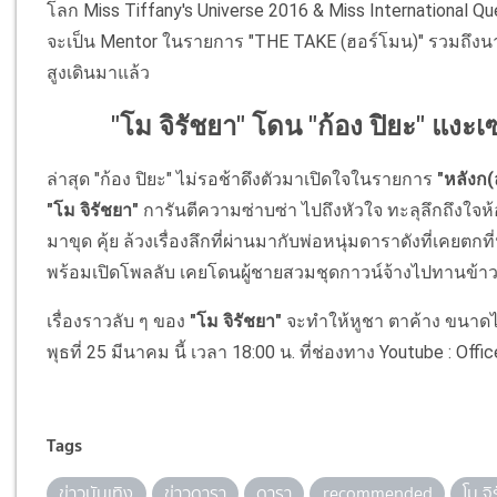
โลก Miss Tiffany's Universe 2016 & Miss International 
จะเป็น Mentor ในรายการ "THE TAKE (ฮอร์โมน)" รวมถึงนาง
สูงเดินมาแล้ว
"โม จิรัชยา" โดน "ก้อง ปิยะ" แงะ
ล่าสุด "ก้อง ปิยะ" ไม่รอช้าดึงตัวมาเปิดใจในรายการ
"หลังก(
"โม จิรัชยา"
การันตีความซ่าบซ่า ไปถึงหัวใจ ทะลุลึกถึงใจห
มาขุด คุ้ย ล้วงเรื่องลึกที่ผ่านมากับพ่อหนุ่มดาราดังที่เคยตกที
พร้อมเปิดโพลลับ เคยโดนผู้ชายสวมชุดกาวน์จ้างไปทานข้า
เรื่องราวลับ ๆ ของ
"โม จิรัชยา"
จะทำให้หูชา ตาค้าง ขนาด
พุธที่ 25 มีนาคม นี้ เวลา 18:00 น. ที่ช่องทาง Youtube : Of
Tags
ข่าวบันเทิง
ข่าวดารา
ดารา
recommended
โม จิ