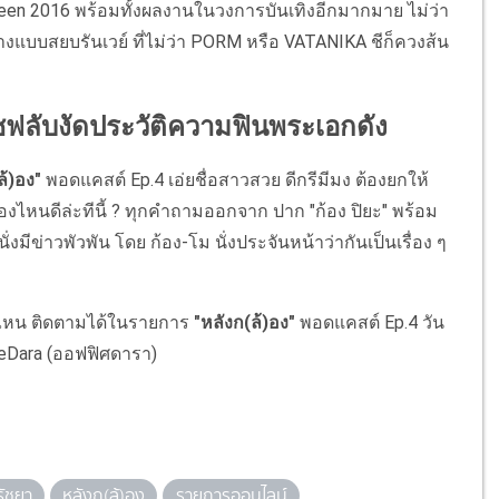
Queen 2016 พร้อมทั้งผลงานในวงการบันเทิงอีกมากมาย ไม่ว่า
แบบสยบรันเวย์ ที่ไม่ว่า PORM หรือ VATANIKA ชีก็ควงส้น
เซฟลับงัดประวัติความฟินพระเอกดัง
ล้)อง"
พอดแคสต์ Ep.4 เอ่ยชื่อสาวสวย ดีกรีมีมง ต้องยกให้
้องไหนดีล่ะทีนี้ ? ทุกคำถามออกจาก ปาก "ก้อง ปิยะ" พร้อม
่นั่งมีข่าวพัวพัน โดย ก้อง-โม นั่งประจันหน้าว่ากันเป็นเรื่อง ๆ
ว
ไหน ติดตามได้ในรายการ
"หลังก(ล้)อง"
พอดแคสต์ Ep.4 วัน
ficeDara (ออฟฟิศดารา)
รัชยา
หลังก(ล้)อง
รายการออนไลน์