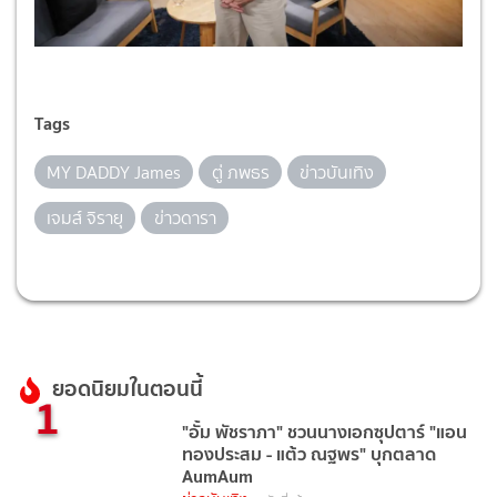
Tags
MY DADDY James
ตู่ ภพธร
ข่าวบันเทิง
เจมส์ จิรายุ
ข่าวดารา
ยอดนิยมในตอนนี้
1
"อั้ม พัชราภา" ชวนนางเอกซุปตาร์ "แอน
ทองประสม - แต้ว ณฐพร" บุกตลาด
AumAum