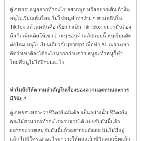
ตู่ ภพธร: หนูอยากทำอะไร อยากพูด หรืออยากเต้น ถ้างั้น
หนูไปเรียนเต้นไหม ไม่ใช่หนูทำท่าง่าย ๆ ตามคลิปใน
TikTok แล้วแค่นั้นคือ เรียกว่าเป็น TikToker ผมว่ามันต้อง
มีสกิลเพิ่มเติมให้เขา ถ้าหนูชอบทำคลิปแบบนี้ หนูเรียนตัด
ต่อไหม หนูไปเรียนเกี่ยวกับ prompt เพื่อทำ AI เพราะเรา
คิดว่าเขาต้องได้อะไรมากกว่าแค่ว่า หนูจะทำหนูก็ทำ
โดยที่หนูไม่ได้ฝึกฝนอะไร
ทำไมถึงให้ความสำคัญในเรื่องของความอดทนและการ
มีวินัย ?
ตู่ ภพธร: เพราะว่าชีวิตจริงมันต้องเป็นอย่างนั้น ชีวิตจริง
คุณไม่สามารถทำอะไรฉาบฉวยได้ แบบจับอันนี้แล้ว
อยากจะรวยเลย จับอันนี้แล้วอยากจะดังเลย มันไม่มีอยู่
แล้ว ไม่มีใครเอาอะไรมาวางให้คุณแล้วชีวิตคุณเซ็ตแล้ว