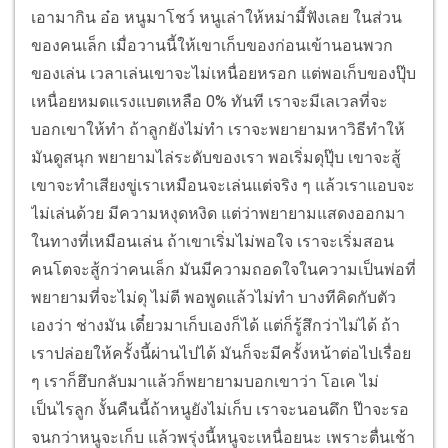
เอามากิน อ๋อ หนูมาโชว์ หนูเล่าให้หม่ามี้ฟังเลย ในส่วน
ของคนเล็ก เมื่อวานนี้ให้เขาเก็บของก่อนเข้านอนพวก
ของเล่น เวลาเล่นเขาจะไม่เหนื่อยหรอก แต่พอเก็บของปุ๊บ
เหนื่อยหมดแรงแบตเหลือ 0% ทันที เราจะมีเลเวลที่จะ
บอกเขาให้ทำ ถ้าลูกยังไม่ทำ เราจะพยายามหาวิธีทำให้
มันดูสนุก พยายามไล่ระดับของเรา พอเริ่มดุปุ๊บ เขาจะสู้
เขาจะทำเสียงขู่เราเหมือนจะเล่นแต่จริง ๆ แล้วเราแอบจะ
ไม่เล่นด้วย มีความหงุดหงิด แต่ว่าพยายามแสดงออกมา
ในทางที่เหมือนเล่น ถ้าเขาเริ่มไม่พอใจ เราจะเริ่มสอน
คนโตจะสู้กว่าคนเล็ก มันมีความถอดใจในความเป็นพ่อที่
พยายามที่จะไม่ดุ ไม่ตี พอพูดแล้วไม่ทำ บางทีคิดกับตัว
เองว่า ช่างมัน เดี๋ยวมาเก็บเองก็ได้ แต่ก็รู้สึกว่าไม่ได้ ถ้า
เราปล่อยให้ครั้งนี้ผ่านไปได้ มันก็จะมีครั้งหน้าต่อไปเรื่อย
ๆ เราก็ฮึบกลับมาแล้วก็พยายามบอกเขาว่า โอเค ไม่
เป็นไรลูก งั้นคืนนี้ถ้าหนูยังไม่เก็บ เราจะนอนดึก ป๊าจะรอ
จนกว่าหนูจะเก็บ แล้วพรุ่งนี้หนูจะเหนื่อยนะ เพราะตื่นเช้า