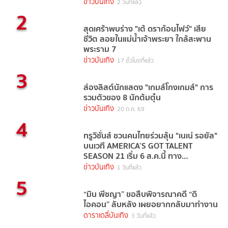
ข่าวบันเทิง
2 วันที่แล้ว
2
สุดเศร้าพบร่าง "เต้ ดราก้อนไฟว์" เสีย
ชีวิต ลอยในแม่น้ำเจ้าพระยา ใกล้สะพาน
พระราม 7
ข่าวบันเทิง
17 ชั่วโมงที่แล้ว
3
ส่องลิสต์นักแสดง "เกมส์โกงเกมส์" การ
รวมตัวของ 8 นักต้มตุ๋น
ข่าวบันเทิง
20 ก.ค. 69
4
ทรูวิชั่นส์ ชวนคนไทยร่วมลุ้น "เนเน่ รอยัล"
บนเวที AMERICA’S GOT TALENT
SEASON 21 เริ่ม 6 ส.ค.นี้ ทาง
TrueVisions NOW
ข่าวบันเทิง
1 วันที่แล้ว
5
“มิน พีชญา” ขอสืบพิจารณาคดี “ดิ
ไอคอน” ลับหลัง เผยอยากกลับมาทำงาน
ดาราเดลี่บันเทิง
3 วันที่แล้ว