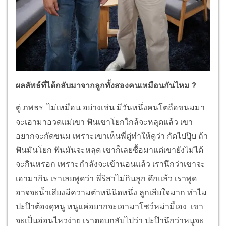
ผลลัพธ์ที่ได้กลับมาจากลูกทั้งสองคนเหมือนกันไหม ?
ตู่ ภพธร: ไม่เหมือน อย่างเช่น มีวันหนึ่งคนโตถือขนมมา
จะเอามาอวดแม่เขา ฟันเขาโยกใกล้จะหลุดแล้ว เขา
อยากจะกัดขนม เพราะเขาเห็นพี่ตู่ทำให้ดูว่า กัดไปปุ๊บ ถ้า
ฟันมันโยก ฟันมันจะหลุด เขาก็เลยซื้อมาแต่เขายังไม่ได้
จะกินหรอก เพราะกำลังจะเข้านอนแล้ว เรานึกว่าเขาจะ
เอามากิน เราเลยพูดว่า พี่ริสาไม่กินลูก ดึกแล้ว เราพูด
อาจจะน้ำเสียงมีความตำหนินิดหนึ่ง ลูกเสียใจมาก ทำไม
ปะป๊าต้องดุหนู หนูแค่อยากจะเอามาโชว์หม่ามี้เอง เขา
จะเป็นอ่อนไหวง่าย เราตอบกลับไปว่า ปะป๊านึกว่าหนูจะ