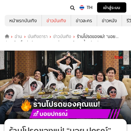
TH
เข้าสู่ระบบ
หน้าแรกบันเทิง
ข่าวบันเทิง
ข่าวละคร
ข่าวหนัง
รี
อ่าน
บันเทิงดารา
ข่าวบันเทิง
ร้านโปรดของแม่! “บอย
ปกรณ์” แท็กทีมน้องๆพา “คุณแม่งามทิพย์” มาเลี้ยงข้าววันเกิด
ร้านโปรดของแม่! “บอย ปกรณ์”