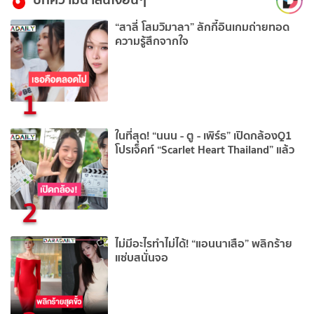
“สาลี่ โสมวิมาลา” ลักกี้อินเกมถ่ายทอด
ความรู้สึกจากใจ
1
ในที่สุด! “นนน - ตู - เพิร์ธ” เปิดกล้องQ1
โปรเจ็คท์ “Scarlet Heart Thailand” แล้ว
2
ไม่มีอะไรทำไม่ได้! “แอนนาเสือ” พลิกร้าย
แซ่บสนั่นจอ