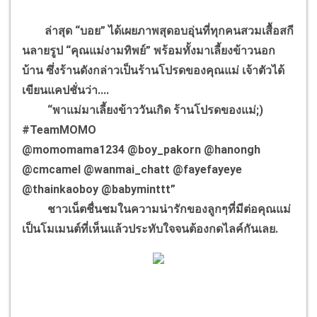
ล่าสุด “บอย” ได้เผยภาพสุดอบอุ่นที่ทุกคนสวมเสื้อสกี
นลายรูป “คุณแม่งามทิพย์” พร้อมทั้งมาเลี้ยงข้าวนอก
บ้าน ซึ่งร้านดังกล่าวเป็นร้านโปรดของคุณแม่ เจ้าตัวได้
เขียนแคปชั่นว่า....
“พาแม่มาเลี้ยงข้าววันเกิด ร้านโปรดของแม่;)
#TeamMOMO
@momomama1234 @boy_pakorn @hanongh
@cmcamel @wanmai_chatt @fayefayeye
@thainkaoboy @babyminttt”
ชาวเน็ตชื่นชมในความน่ารักของลูกๆที่มีต่อคุณแม่
เป็นโมเมนต์ที่เห็นแล้วประทับใจจนต้องกดไลค์กันเลย.