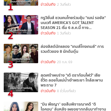
1
ข่าวบันเทิง
2 วันที่แล้ว
ทรูวิชั่นส์ ชวนคนไทยร่วมลุ้น "เนเน่ รอยัล"
บนเวที AMERICA’S GOT TALENT
SEASON 21 เริ่ม 6 ส.ค.นี้ ทาง
2
TrueVisions NOW
ข่าวบันเทิง
1 วันที่แล้ว
ส่องลิสต์นักแสดง "เกมส์โกงเกมส์" การ
รวมตัวของ 8 นักต้มตุ๋น
3
ข่าวบันเทิง
20 ก.ค. 69
สุดเศร้าพบร่าง "เต้ ดราก้อนไฟว์" เสีย
ชีวิต ลอยในแม่น้ำเจ้าพระยา ใกล้สะพาน
พระราม 7
4
ข่าวบันเทิง
8 ชั่วโมงที่แล้ว
“มิน พีชญา” ขอสืบพิจารณาคดี “ดิ
ไอคอน” ลับหลัง เผยอยากกลับมาทำงาน