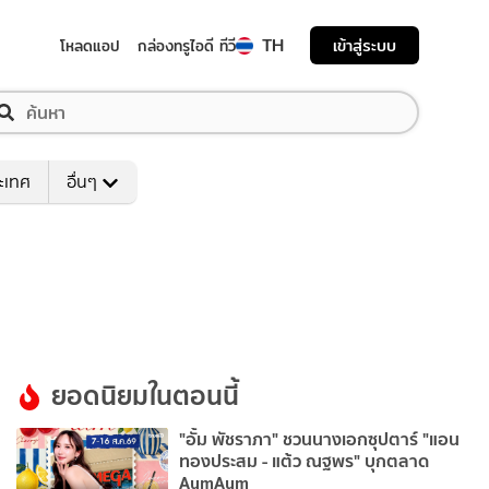
TH
เข้าสู่ระบบ
โหลดแอป
กล่องทรูไอดี ทีวี
ระเทศ
อื่นๆ
ยอดนิยมในตอนนี้
"อั้ม พัชราภา" ชวนนางเอกซุปตาร์ "แอน
ทองประสม - แต้ว ณฐพร" บุกตลาด
AumAum