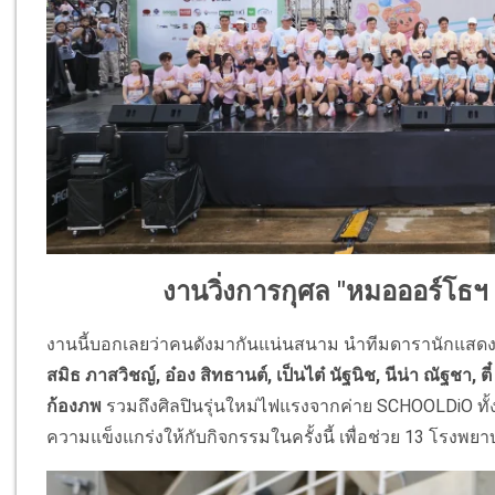
งานวิ่งการกุศล "หมอออร์โธฯ 
งานนี้บอกเลยว่าคนดังมากันแน่นสนาม นำทีมดารานักแสด
สมิธ ภาสวิชญ์, อ๋อง สิทธานต์, เป็นไต๋ นัฐนิช, นีน่า ณัฐชา, ตี๋
ก้องภพ
รวมถึงศิลปินรุ่นใหม่ไฟแรงจากค่าย SCHOOLDiO ทั้
ความแข็งแกร่งให้กับกิจกรรมในครั้งนี้ เพื่อช่วย 13 โร