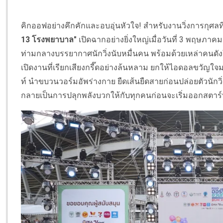
คิกออฟอย่างคึกคักและอบอุ่นหัวใจ! สำหรับงานวิ่งการกุศล
13 โรงพยาบาล"
เปิดฉากอย่างยิ่งใหญ่เมื่อวันที่ 3 พฤษ
ท่ามกลางบรรยากาศนักวิ่งนับหมื่นคน พร้อมด้วยเหล่าคนดังใน
เปิดงานที่เรียกเสียงกรี๊ดอย่างล้นหลาม ยกให้ไอดอลขวัญใ
ท์ นำขบวนวอร์มอัพร่างกาย ยืดเส้นยืดสายก่อนปล่อยตัวนักว
กลายเป็นการปลุกพลังบวกให้กับทุกคนก่อนจะเริ่มออกสตาร