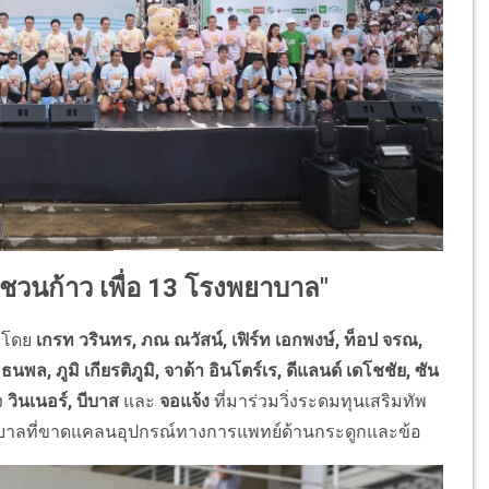
ชวนก้าว เพื่อ 13 โรงพยาบาล"
งโดย
เกรท วรินทร, ภณ ณวัสน์, เฟิร์ท เอกพงษ์, ท็อป จรณ,
 ธนพล, ภูมิ เกียรติภูมิ, จาด้า อินโตร์เร, ดีแลนด์ เดโชชัย, ซัน
ง
วินเนอร์, บีบาส
และ
จอแจ้ง
ที่มาร่วมวิ่งระดมทุนเสริมทัพ
งพยาบาลที่ขาดแคลนอุปกรณ์ทางการแพทย์ด้านกระดูกและข้อ