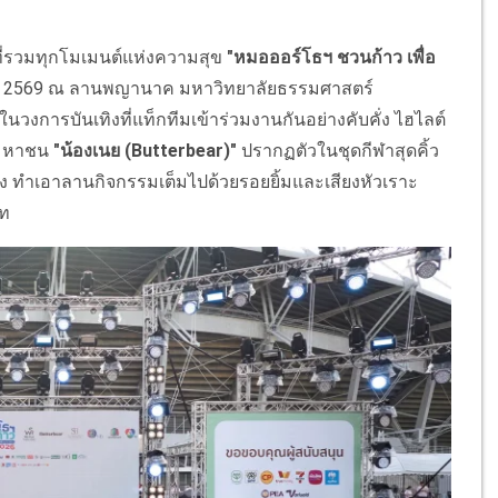
ที่รวมทุกโมเมนต์แห่งความสุข
"หมอออร์โธฯ ชวนก้าว เพื่อ
ภาคม 2569 ณ ลานพญานาค มหาวิทยาลัยธรรมศาสตร์
วงการบันเทิงที่แท็กทีมเข้าร่วมงานกันอย่างคับคั่ง ไฮไลต์
จมหาชน
"น้องเนย (Butterbear)"
ปรากฏตัวในชุดกีฬาสุดคิ้ว
ิ่ง ทำเอาลานกิจกรรมเต็มไปด้วยรอยยิ้มและเสียงหัวเราะ
์ท