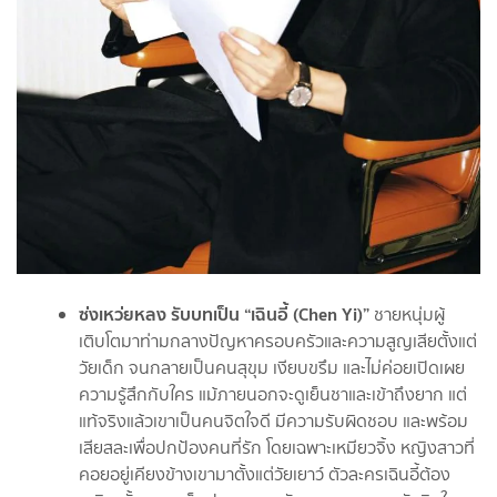
ซ่งเหว่ยหลง รับบทเป็น “เฉินอี้ (Chen Yi)”
ชายหนุ่มผู้
เติบโตมาท่ามกลางปัญหาครอบครัวและความสูญเสียตั้งแต่
วัยเด็ก จนกลายเป็นคนสุขุม เงียบขรึม และไม่ค่อยเปิดเผย
ความรู้สึกกับใคร แม้ภายนอกจะดูเย็นชาและเข้าถึงยาก แต่
แท้จริงแล้วเขาเป็นคนจิตใจดี มีความรับผิดชอบ และพร้อม
เสียสละเพื่อปกป้องคนที่รัก โดยเฉพาะเหมียวจิ้ง หญิงสาวที่
คอยอยู่เคียงข้างเขามาตั้งแต่วัยเยาว์ ตัวละครเฉินอี้ต้อง