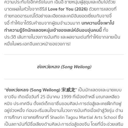
ความประทับใจอีกครั้งในบท เฉินอี้ ชายหนุ่มผู้สุขุมและเต็มไปด้วย
Love for You (2026)
บาดแผลในหัวใจจากซีรีส์
ด้วยการแสดงที่
ถ่ายทอดอารมณ์ได้อย่างละเอียดและเคมีอันยอดเยี่ยมกับจางจิ้
บทความนี้จะพาไป
งอี๋ ทำให้เขาได้รับคำชมจากผู้ชมจำนวนมาก
ทำความรู้จักนักแสดงหนุ่มเจ้าของเสน่ห์อันอบอุ่นคนนี้
ทั้ง
ประวัติ เส้นทางในวงการบันเทิง และผลงานเด่นที่ทำให้เขากลายเป็น
หนึ่งในพระเอกจีนแถวหน้าของวงการ!
ซ่งเหว่ยหลง (Song Weilong)
“ซ่งเหว่ยหลง (Song Weilong) 宋威龙”
เป็นนักแสดงและนายแบบ
ชาวจีน เกิดเมื่อวันที่ 25 มีนาคม 1999 ที่เมืองต้าหลี่ มณฑลเหลียว
หนิง ประเทศจีน ตั้งแต่เด็กเขาชื่นชอบศิลปะการต่อสู้และเคยฝึกกังฟู
อยู่ช่วงหนึ่ง ก่อนจะเริ่มสนใจงานในวงการบันเทิงเมื่อเข้าสู่วัยรุ่น ด้าน
การศึกษา เขาเคยศึกษาที่ Shaolin Tagou Martial Arts School ซึ่ง
เป็นสถาบันที่มีชื่อเสียงด้านศิลปะการต่อสู้ของจีน โดยที่นี่จะช่วยเสริม