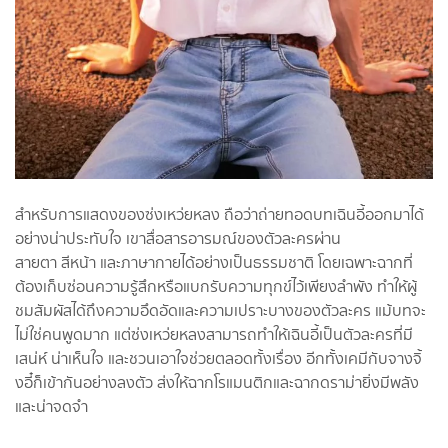
สำหรับการแสดงของซ่งเหว่ยหลง ถือว่าถ่ายทอดบทเฉินอี้ออกมาได้
อย่างน่าประทับใจ เขาสื่อสารอารมณ์ของตัวละครผ่าน
สายตา สีหน้า และภาษากายได้อย่างเป็นธรรมชาติ โดยเฉพาะฉากที่
ต้องเก็บซ่อนความรู้สึกหรือแบกรับความทุกข์ไว้เพียงลำพัง ทำให้ผู้
ชมสัมผัสได้ถึงความอึดอัดและความเปราะบางของตัวละคร แม้บทจะ
ไม่ใช่คนพูดมาก แต่ซ่งเหว่ยหลงสามารถทำให้เฉินอี้เป็นตัวละครที่มี
เสน่ห์ น่าเห็นใจ และชวนเอาใจช่วยตลอดทั้งเรื่อง อีกทั้งเคมีกับจางจิ้
งอี๋ก็เข้ากันอย่างลงตัว ส่งให้ฉากโรแมนติกและฉากดราม่ายิ่งมีพลัง
และน่าจดจำ