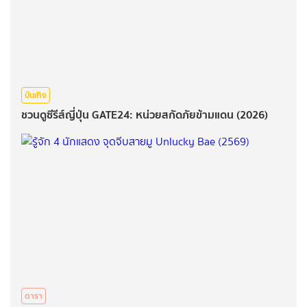
บันเทิง
ชวนดูซีรีส์ญี่ปุ่น GATE24: หน่วยสกัดภัยข้ามแดน (2026)
ดารา