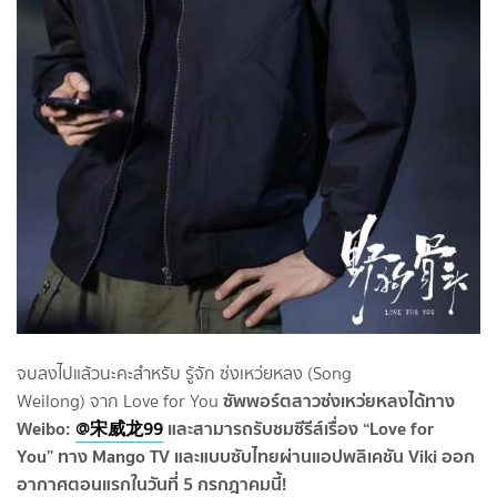
จบลงไปแล้วนะคะสำหรับ รู้จัก ซ่งเหว่ยหลง (Song
ซัพพอร์ตสาวซ่งเหว่ยหลงได้ทาง
Weilong) จาก Love for You
Weibo:
@宋威龙99
และสามารถรับชมซีรีส์เรื่อง “Love for
You” ทาง Mango TV และแบบซับไทยผ่านแอปพลิเคชัน Viki ออก
อากาศตอนแรกในวันที่ 5 กรกฎาคมนี้!