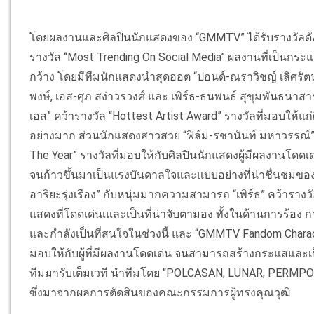
โดยผลงานและศิลปินนักแสดงของ “GMMTV” ได้รับรางวัลดังนี้ ซ
รางวัล “Most Trending On Social Media” ผลงานที่เป็นกระ
กว้าง โดยมีทีมนักแสดงนำสุดฮอต “ปอนด์-ณราวิชญ์ เลิศรัตน์โกสุม
พงษ์, เอส-ศุภ สง่าวรวงศ์ และ เพิร์ธ-ธนพนธ์ สุขุมพันธนาสาร
เอส” คว้ารางวัล “Hottest Artist Award” รางวัลที่มอบให้แก
อย่างมาก ส่วนนักแสดงสาวสวย “ฟิล์ม-รชานันท์ มหาวรรณ์” แ
The Year” รางวัลที่มอบให้กับศิลปินนักแสดงผู้มีผลงานโดดเ
จนก้าวขึ้นมาเป็นแรงบันดาลใจและแบบอย่างที่น่าชื่นชมของค
อาริยะรุ่งเรือง” กับหนุ่มมากความสามารถ “เพิร์ธ” คว้ารางวัล
แสดงที่โดดเด่นเและเป็นที่น่าจับตามอง ทั้งในด้านการร้อง 
และกําลังเป็นที่สนใจในช่วงนี้ และ “GMMTV Fandom Characte
มอบให้กับผู้ที่มีผลงานโดดเด่น จนสามารถสร้างกระแสและเป
ทีมมารับเต็มเวที นำทีมโดย “POLCASAN, LUNAR, PERMPOO
ซึ่งมาจากผลการตัดสินของคณะกรรมการผู้ทรงคุณวุฒิ