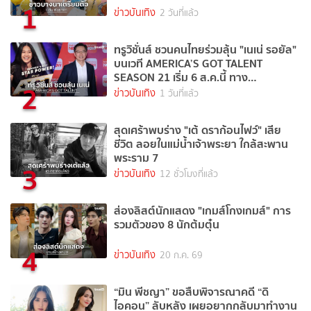
1
ข่าวบันเทิง
2 วันที่แล้ว
ทรูวิชั่นส์ ชวนคนไทยร่วมลุ้น "เนเน่ รอยัล"
บนเวที AMERICA’S GOT TALENT
SEASON 21 เริ่ม 6 ส.ค.นี้ ทาง
2
TrueVisions NOW
ข่าวบันเทิง
1 วันที่แล้ว
สุดเศร้าพบร่าง "เต้ ดราก้อนไฟว์" เสีย
ชีวิต ลอยในแม่น้ำเจ้าพระยา ใกล้สะพาน
พระราม 7
3
ข่าวบันเทิง
12 ชั่วโมงที่แล้ว
ส่องลิสต์นักแสดง "เกมส์โกงเกมส์" การ
รวมตัวของ 8 นักต้มตุ๋น
4
ข่าวบันเทิง
20 ก.ค. 69
“มิน พีชญา” ขอสืบพิจารณาคดี “ดิ
ไอคอน” ลับหลัง เผยอยากกลับมาทำงาน