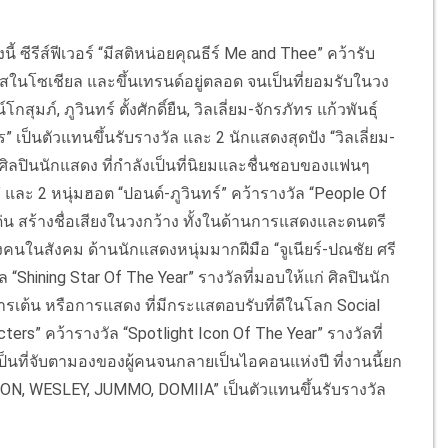
ีรีส์ฟีเวอร์ “มีสติหน่อยคุณธีร์ Me and Thee” คว้ารับ
แสในโซเชียล และขึ้นเทรนด์อยู่ตลอด จนเป็นที่ยอมรับในวง
ภ์, ภูวินทร์ ตั้งศักดิ์ยืน, วิลเลี่ยม-จักรภัทร แก้วพันธุ์
” เป็นตัวแทนขึ้นรับรางวัล และ 2 นักแสดงสุดปัง “วิลเลี่ยม-
่ศิลปินนักแสดง ที่กําลังเป็นที่นิยมและชื่นชอบของแฟนๆ
ละ 2 หนุ่มฮอต “ปอนด์-ภูวินทร์” คว้ารางวัล “People Of
ด่น สร้างชื่อเสียงในวงกว้าง ทั้งในด้านการแสดงและดนตรี
นในสังคม ด้านนักแสดงหนุ่มมากฝีมือ “จูเนียร์-ปณชัย ศรี
 “Shining Star Of The Year” รางวัลที่มอบให้แก่ ศิลปินนัก
การเต้น หรือการแสดง ที่มีกระแสตอบรับที่ดีในโลก Social
rs” คว้ารางวัล “Spotlight Icon Of The Year” รางวัลที่
็นที่จับตามองของผู้คนจนกลายเป็นไอคอนแห่งปี ที่งานนี้ยก
N, WESLEY, JUMMO, DOMIIA” เป็นตัวแทนขึ้นรับรางวัล