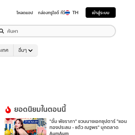
TH
เข้าสู่ระบบ
โหลดแอป
กล่องทรูไอดี ทีวี
ระเทศ
อื่นๆ
ยอดนิยมในตอนนี้
"อั้ม พัชราภา" ชวนนางเอกซุปตาร์ "แอน
ทองประสม - แต้ว ณฐพร" บุกตลาด
AumAum