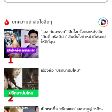
บทความน่าสนใจอื่นๆ
“เอส กันตพงศ์” เปิดใจครั้งแรกหลังเลิก
“คิตตี้ คริสติน่า” ลั่นตั้งใจทำหน้าที่พ่อแม่
ให้ดีที่สุด
1
เรื่องย่อ “ปริศนาปมไหม”
2
เปิดเรตติ้ง “เพียงเธอ” ผลงานคู่ “หลิง-