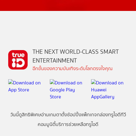
THE NEXT WORLD-CLASS SMART
ENTERTAINMENT
อีกขั้นของความบันเทิงระดับโลกตรงใจคุณ
วันนี้
ดู
สิทธิพิเศษ
อ่าน
เกม
ตาตั้ง
ช้อปปิ้ง
แพ็กเกจ
กล่องทรูไอดีทีวี
คอมมูนิตี้
บริการช่วยเหลือทรูไอดี