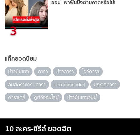
ออม” พาฟินปังตามคาดหรือไม่!
3
แท็กยอดนิยม
ข่าวบันเทิง
ดารา
ข่าวดารา
ไอจีดารา
อินสตราแกรมดารา
recommended
ประวัติดารา
ดาราเดลี่
ดูทีวีออนไลน์
ข่าวบันเทิงวันนี้
10 ละคร-ซีรีส์ ยอดฮิต