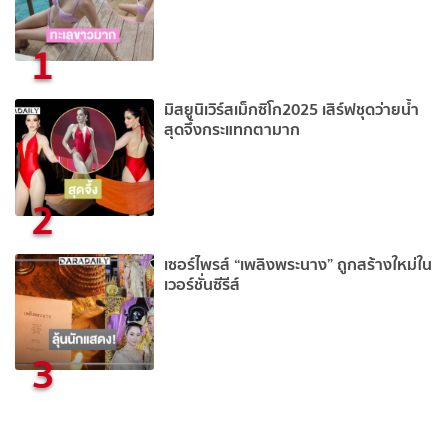
1
มิสยูนิเวิร์สเม็กซิโก2025 เสิร์ฟชุดว่ายน้ำ
สุดจึ้งกระแทกตามาก
2
เซอร์ไพรส์ “เพลิงพระนาง” ถูกสร้างใหม่ใน
เวอร์ชั่นซีรีส์
3