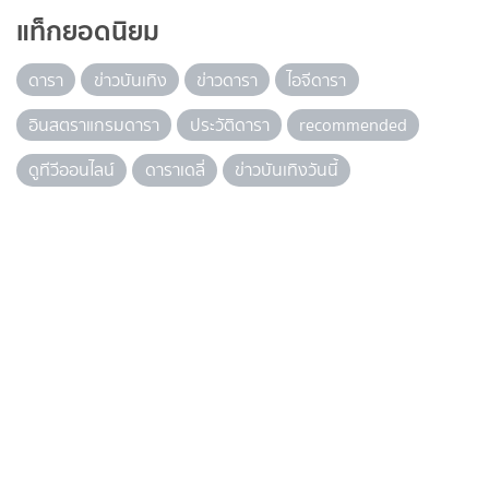
แท็กยอดนิยม
ดารา
ข่าวบันเทิง
ข่าวดารา
ไอจีดารา
อินสตราแกรมดารา
ประวัติดารา
recommended
ดูทีวีออนไลน์
ดาราเดลี่
ข่าวบันเทิงวันนี้