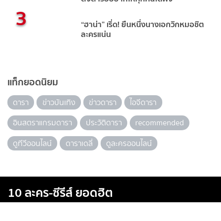
3
“ฮาน่า” เริ่ด! ยืนหนึ่งนางเอกวิกหมอชิต
ละครแน่น
แท็กยอดนิยม
ดารา
ข่าวบันเทิง
ข่าวดารา
ไอจีดารา
อินสตราแกรมดารา
ประวัติดารา
recommended
ดูทีวีออนไลน์
ดาราเดลี่
ดูละครออนไลน์
10 ละคร-ซีรีส์ ยอดฮิต