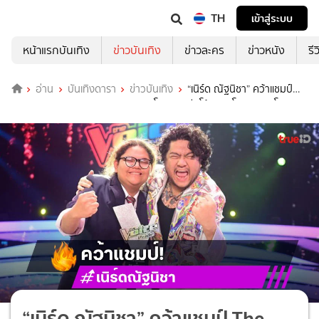
TH
เข้าสู่ระบบ
หน้าแรกบันเทิง
ข่าวบันเทิง
ข่าวละคร
ข่าวหนัง
รี
อ่าน
บันเทิงดารา
ข่าวบันเทิง
“เนิร์ด ณัฐนิชา” คว้าแชมป์
The Voice Pride 2025 คนแรกของโลก! ลูกทีมโค้ชเบน โกยคะแนนโหวต
ท่วมท้น
“เนิร์ด ณัฐนิชา” คว้าแชมป์ The