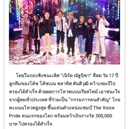
โดยในรอบชิงชนะเลิศ
“
เนิร์ด ณัฐนิชา
”
สีสด วัย 17 ปี
ลูกทีมของโค้ช โค้ชเบน ชลาทิศ ตันติวุฒิ คว้าแชมป์ไป
ครองได้สำเร็จ ด้วยผลการโหวตแบบเรียลไทม์ เอาชนะใจ
จากผู้ชมทั่วประเทศ ที่ร่วมเป็น
“
กรรมการคนสำคัญ
”
โกย
คะแนนโหวตสูงสุด ขึ้นแท่นตำแหน่งแชมป์
The Voice
Pride
คนแรกของโลก พร้อมคว้าเงินรางวัล 300
,
000
บาท ไปครองได้สำเร็จ