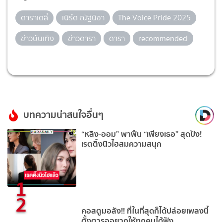
ดาราเดลี่
เนิร์ด ณัฐนิชา
The Voice Pride 2025
ข่าวบันเทิง
ข่าวดารา
ดารา
recommended
บทความน่าสนใจอื่นๆ
“หลิง-ออม” พาฟืน “เพียงเธอ” สุดปัง!
เรตติ้งนิวไฮสมความสนุก
1
2
คอสตูมอลัง!! ที่ในที่สุดก็ได้ปล่อยเพลงนี้
ตั้งตารออยากให้ทุกคนได้ฟัง