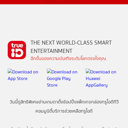
THE NEXT WORLD-CLASS SMART
ENTERTAINMENT
อีกขั้นของความบันเทิงระดับโลกตรงใจคุณ
วันนี้
ดู
สิทธิพิเศษ
อ่าน
เกม
ตาตั้ง
ช้อปปิ้ง
แพ็กเกจ
กล่องทรูไอดีทีวี
คอมมูนิตี้
บริการช่วยเหลือทรูไอดี