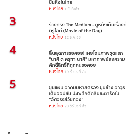
ขึ้นหิ้งในไทย
หนังไทย
1 วันที่แล้ว
3
ร่างทรง The Medium - ดูหนังเต็มเรื่องที่
ทรูไอดี (Movie of the Day)
หนังไทย
12 ธ.ค. 68
4
สิ้นสุดการรอคอย! เผยโฉมภาพชุดแรก
"นาคี ๓ ครุฑา นาคี" มหากาพย์สงคราม
ศักดิ์สิทธิ์ที่ทุกคนรอคอย
หนังไทย
19 ชั่วโมงที่แล้ว
5
ขุนแผน อาคมมหาสตรอง ขุนช้าง อาวุธ
เต็มออปชัน ปะทะศึกตัดสินชะตารักใน
“อัศจรรย์วันทอง”
หนังไทย
20 ชั่วโมงที่แล้ว