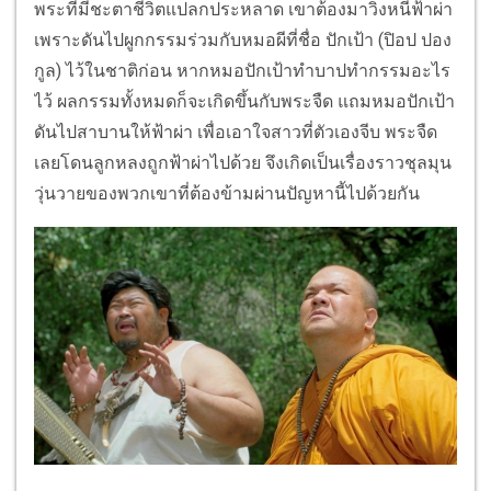
พระที่มีชะตาชีวิตแปลกประหลาด เขาต้องมาวิ่งหนีฟ้าผ่า
เพราะดันไปผูกกรรมร่วมกับหมอผีที่ชื่อ ปักเป้า (ปิอป ปอง
กูล) ไว้ในชาติก่อน หากหมอปักเป้าทำบาปทำกรรมอะไร
ไว้ ผลกรรมทั้งหมดก็จะเกิดขึ้นกับพระจืด แถมหมอปักเป้า
ดันไปสาบานให้ฟ้าผ่า เพื่อเอาใจสาวที่ตัวเองจีบ พระจืด
เลยโดนลูกหลงถูกฟ้าผ่าไปด้วย จึงเกิดเป็นเรื่องราวชุลมุน
วุ่นวายของพวกเขาที่ต้องข้ามผ่านปัญหานี้ไปด้วยกัน