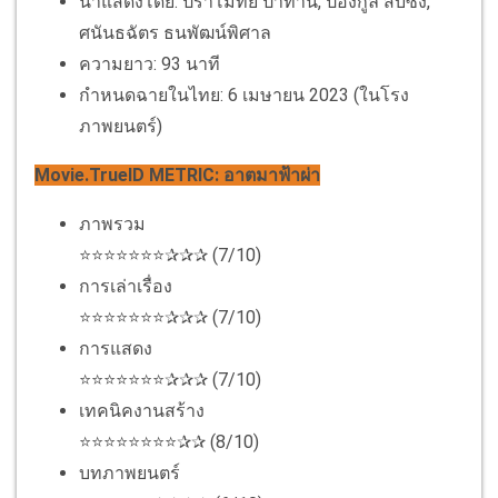
นำแสดงโดย: ปราโมทย์ ปาทาน, ปองกูล สืบซึ้ง,
ศนันธฉัตร ธนพัฒน์พิศาล
ความยาว: 93 นาที
กำหนดฉายในไทย: 6 เมษายน 2023 (ในโรง
ภาพยนตร์)
Movie.TrueID METRIC: อาตมาฟ้าผ่า
ภาพรวม
⭐⭐⭐⭐⭐⭐⭐✰✰✰ (7/10)
การเล่าเรื่อง
⭐⭐⭐⭐⭐⭐⭐✰✰✰ (7/10)
การแสดง
⭐⭐⭐⭐⭐⭐⭐✰✰✰ (7/10)
เทคนิคงานสร้าง
⭐⭐⭐⭐⭐⭐⭐⭐✰✰ (8/10)
บทภาพยนตร์