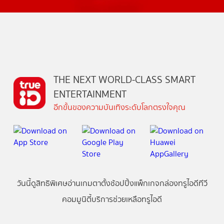
THE NEXT WORLD-CLASS SMART
ENTERTAINMENT
อีกขั้นของความบันเทิงระดับโลกตรงใจคุณ
วันนี้
ดู
สิทธิพิเศษ
อ่าน
เกม
ตาตั้ง
ช้อปปิ้ง
แพ็กเกจ
กล่องทรูไอดีทีวี
คอมมูนิตี้
บริการช่วยเหลือทรูไอดี