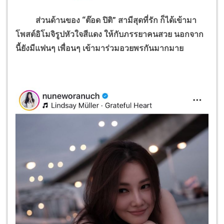
ส่วนด้านของ “ต๊อด ปิติ” สามีสุดที่รัก ก็ได้เข้ามา
โพสต์อิโมจิรูปหัวใจสีแดง ให้กับภรรยาคนสวย นอกจาก
นี้ยังมีแฟนๆ เพื่อนๆ เข้ามาร่วมอวยพรกันมากมาย