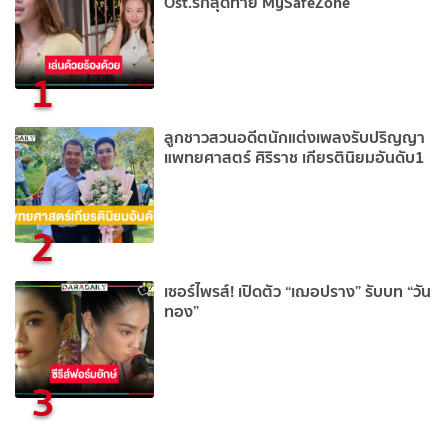
Ost.รักสุดท้าย MySafeZone
1
ลูกชาวสวนอดีตนักแต่งเพลงรับปริญญา
แพทยศาสตร์ ศิริราช เกียรตินิยมอันดับ1
2
เซอร์ไพรส์! เปิดตัว “เฌอปราง” รับบท “วัน
ทอง”
3