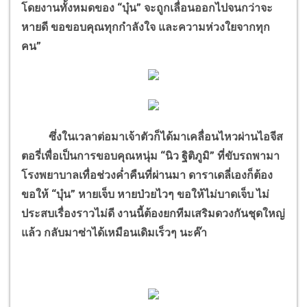
โดยงานทั้งหมดของ “บุ๋น” จะถูกเลื่อนออกไปจนกว่าจะ
หายดี ขอขอบคุณทุกกำลังใจ และความห่วงใยจากทุก
คน”
ซึ่งในเวลาต่อมาเจ้าตัวก็ได้มาเคลื่อนไหวผ่านไอจีส
ตอรี่เพื่อเป็นการขอบคุณหนุ่ม “นิว ฐิติภูมิ” ที่ขับรถพามา
โรงพยาบาลเทื่อช่วงค่ำคืนที่ผ่านมา ดาราเดลี่เองก็ต้อง
ขอให้ “บุ๋น” หายเจ็บ หายป่วยไวๆ ขอให้ไม่บาดเจ็บ ไม่
ประสบเรื่องราวไม่ดี งานนี้ต้องยกทีมเสริมดวงกันชุดใหญ่
แล้ว กลับมาซ่าได้เหมือนเดิมเร็วๆ นะค๊า