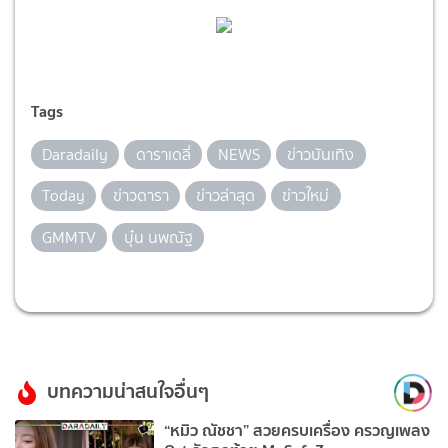
Tags
Daradaily
ดาราเดลี่
NEWS
ข่าวบันเทิง
Today
ข่าวดารา
ข่าวล่าสุด
ข่าวใหม่
GMMTV
บุ๋น นพณัฐ
บทความน่าสนใจอื่นๆ
“หมิว ณัชชา” สวยครบเครื่อง ครวญเพลง