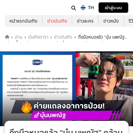
TH
เข้าสู่ระบบ
หน้าแรกบันเทิง
ข่าวบันเทิง
ข่าวละคร
ข่าวหนัง
รี
อ่าน
บันเทิงดารา
ข่าวบันเทิง
ถึงมือหมอแล้ว “บุ๋น นพณัฐ”
กล้ามเนื้อคออักเสบ GMMTV แจ้งเลื่อนงานจนกว่าจะหายดี
ถึงมือหมอแล้ว “บุ๋น นพณัฐ” กล้าม