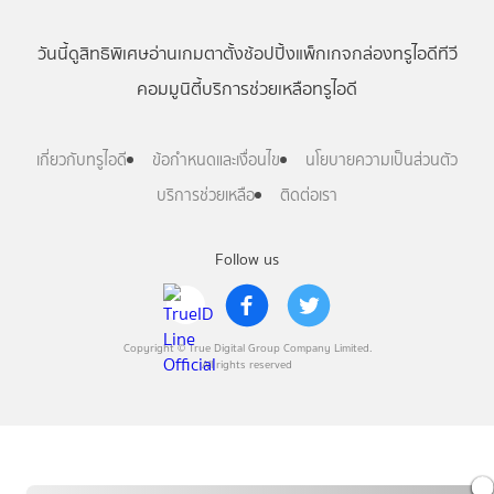
วันนี้
ดู
สิทธิพิเศษ
อ่าน
เกม
ตาตั้ง
ช้อปปิ้ง
แพ็กเกจ
กล่องทรูไอดีทีวี
คอมมูนิตี้
บริการช่วยเหลือทรูไอดี
เกี่ยวกับทรูไอดี
ข้อกำหนดและเงื่อนไข
นโยบายความเป็นส่วนตัว
บริการช่วยเหลือ
ติดต่อเรา
Follow us
Copyright © True Digital Group Company Limited.
All rights reserved