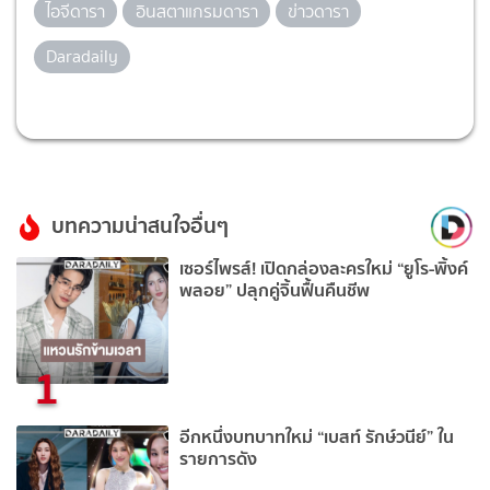
ไอจีดารา
อินสตาแกรมดารา
ข่าวดารา
Daradaily
บทความน่าสนใจอื่นๆ
เซอร์ไพรส์! เปิดกล่องละครใหม่ “ยูโร-พิ้งค์
พลอย” ปลุกคู่จิ้นฟื้นคืนชีพ
1
อีกหนึ่งบทบาทใหม่ “เบสท์ รักษ์วนีย์” ใน
รายการดัง