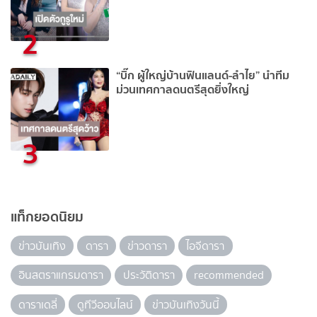
2
“บิ๊ก ผู้ใหญ่บ้านฟินแลนด์-ลำไย” นำทีม
ม่วนเทศกาลดนตรีสุดยิ่งใหญ่
3
แท็กยอดนิยม
ข่าวบันเทิง
ดารา
ข่าวดารา
ไอจีดารา
อินสตราแกรมดารา
ประวัติดารา
recommended
ดาราเดลี่
ดูทีวีออนไลน์
ข่าวบันเทิงวันนี้