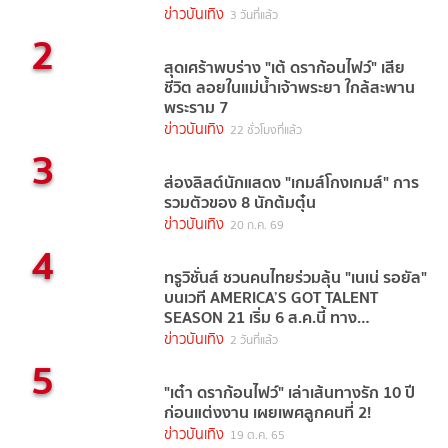
ข่าวบันเทิง
3 วันที่แล้ว
2
สุดเศร้าพบร่าง "เต้ ดราก้อนไฟว์" เสีย
ชีวิต ลอยในแม่น้ำเจ้าพระยา ใกล้สะพาน
พระราม 7
ข่าวบันเทิง
22 ชั่วโมงที่แล้ว
3
ส่องลิสต์นักแสดง "เกมส์โกงเกมส์" การ
รวมตัวของ 8 นักต้มตุ๋น
ข่าวบันเทิง
20 ก.ค. 69
4
ทรูวิชั่นส์ ชวนคนไทยร่วมลุ้น "เนเน่ รอยัล"
บนเวที AMERICA’S GOT TALENT
SEASON 21 เริ่ม 6 ส.ค.นี้ ทาง
TrueVisions NOW
ข่าวบันเทิง
2 วันที่แล้ว
5
"เต๋า ดราก้อนไฟว์" เล่าเส้นทางรัก 10 ปี
ก่อนแต่งงาน เผยเพศลูกคนที่ 2!
ข่าวบันเทิง
19 ต.ค. 65