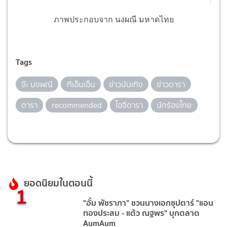
ภาพประกอบจาก นงผณี มหาดไทย
Tags
จ๊ะ นงผณี
ทีเอ็นเอ็น
ข่าวบันเทิง
ข่าวดารา
ดารา
recommended
ไอจีดารา
นักร้องไทย
ยอดนิยมในตอนนี้
1
"อั้ม พัชราภา" ชวนนางเอกซุปตาร์ "แอน
ทองประสม - แต้ว ณฐพร" บุกตลาด
AumAum