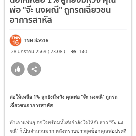
พ่อ "จ๊ะ นงผณี" ถูกรถเฉี่ยวชน
อาการสาหัส
TNN ช่อง16
28 มกราคม 2569 ( 23:08 )
140
ต่อให้เหลือ 1% ลูกยังมีหวัง คุณพ่อ "จ๊ะ นงผณี" ถูกรถ
เฉี่ยวชนอาการสาหัส
ทำเอาแฟนๆ ตกใจพร้อมทั้งส่งกำลังใจให้กับสาว "จ๊ะ นง
ผณี" ก็เป็นจำนวนมาก หลังทราบข่าวสุดช็อกคุณพ่อประดิ