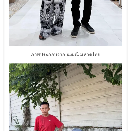
ภาพประกอบจาก นงผณี มหาดไทย