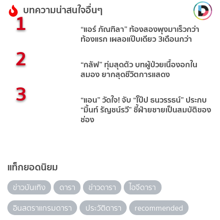
บทความน่าสนใจอื่นๆ
1
“แอร์ ภัณฑิลา” ท้องสองพุงมาเร็วกว่า
ท้องแรก เผลอแป๊บเดียว 3เดือนกว่า
2
“กลัฟ” ทุ่มสุดตัว บทผู้ป่วยเนื้องอกใน
สมอง ยากสุดชีวิตการแสดง
3
“แอน” วัดใจ! จับ “โป๊ป ธนวรรธน์” ประกบ
“มิ้นท์ รัญชน์รวี” ชี้ฝ่ายชายเป็นสมบัติของ
ช่อง
แท็กยอดนิยม
ข่าวบันเทิง
ดารา
ข่าวดารา
ไอจีดารา
อินสตราแกรมดารา
ประวัติดารา
recommended