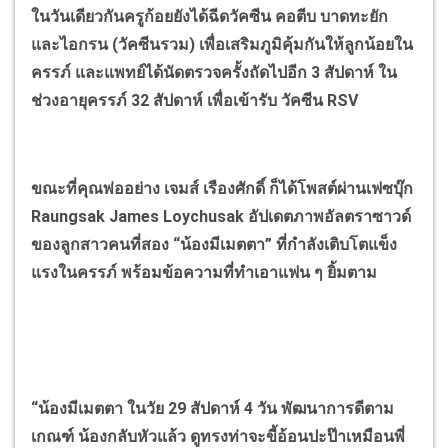
ในวันเดียวกันครูก้อยยังได้ฉีดวัคซีน คอตีบ บาดทะยัก
และไอกรน (วัคซีนรวม) เพื่อเสริมภูมิคุ้มกันให้ลูกน้อยใน
ครรภ์ และแพทย์ได้นัดตรวจครั้งถัดไปอีก 3 สัปดาห์ ใน
ช่วงอายุครรภ์ 32 สัปดาห์ เพื่อเข้ารับ วัคซีน RSV
ขณะที่คุณพ่ออย่าง เจมส์ เรืองศักดิ์ ก็ได้โพสต์ผ่านเฟซบุ๊ก
Raungsak James Loychusak อัปเดตภาพอัลตราซาวด์
ของลูกสาวคนที่สอง “น้องมีเมตตา” ที่กำลังเติบโตแข็ง
แรงในครรภ์ พร้อมข้อความที่ทำเอาแฟน ๆ ยิ้มตาม
“น้องมีเมตตา ในวัย 29 สัปดาห์ 4 วัน พัฒนาการดีตาม
เกณฑ์ น้องกลับหัวแล้ว ดูทรงท่าจะขี้อ้อนปะป๊าเหมือนพี่