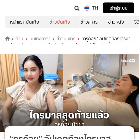
TH
เข้าสู่ระบบ
หน้าแรกบันเทิง
ข่าวบันเทิง
ข่าวละคร
ข่าวหนัง
รี
อ่าน
บันเทิงดารา
ข่าวบันเทิง
“ครูก้อย” อัปเดตท้องไตรมาส
สุดท้าย “น้องมีเมตตา” กลับหัวแล้ว “เจมส์” บอกปะป๊าเตรียมใจละลาย
ลูกสาวสองคน
“ครูก้อย” อัปเดตท้องไตรมาส