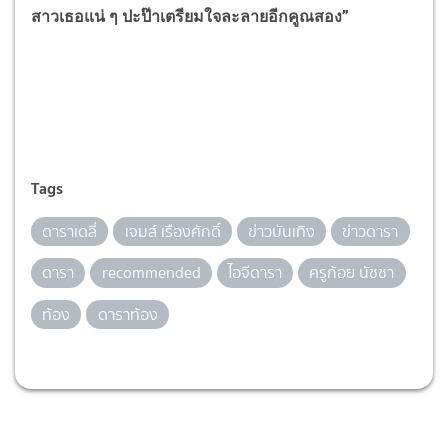
สาวเธอแน่ ๆ ปะป๊าเตรียมใจละลายอีกคูณสอง”
Tags
ดาราเดลี่
เจมส์ เรืองศักดิ์
ข่าวบันเทิง
ข่าวดารา
ดารา
recommended
ไอจีดารา
ครูก้อย นัชชา
ท้อง
ดาราท้อง