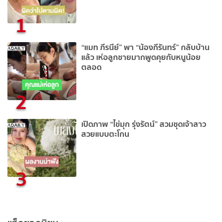
1
“แมท ภีรนีย์” พา “น้องภีรันทร์” กลับบ้าน
แล้ว เห่อลูกชายมากพูดคุยกับหนูน้อย
ตลอด
2
เปิดภาพ “ไข่มุก รุ่งรัตน์” สวมชุดเจ้าสาว
สวยแบบตะโกน
3