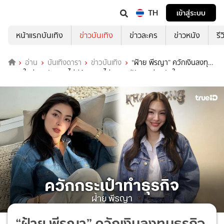
TH
เข้าสู่ระบบ
หน้าแรกบันเทิง
ข่าวบันเทิง
ข่าวละคร
ข่าวหนัง
รี
อ่าน
บันเทิงดารา
ข่าวบันเทิง
“ฝ้าย พีรญา” ควักเงินลงทุน
ธุรกิจใหม่ 7 หลัก เผยไม่มีหุ้นเพราะไม่อยากมีปัญหาร่วมกับใคร
“ฝ้าย พีรญา” ควักเงินลงทุนธุรกิจ