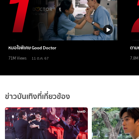
หมอใจพิเศษ Good Doctor
ตามห
71M
Views
7.8M
11 ต.ค. 67
ข่าวบันเทิงที่เกี่ยวข้อง