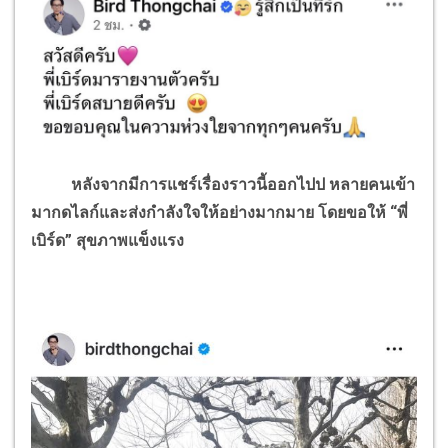
หลังจากมีการแชร์เรื่องราวนี้ออกไปป หลายคนเข้า
มากดไลก์และส่งกำลังใจให้อย่างมากมาย โดยขอให้ “พี่
เบิร์ด” สุขภาพแข็งแรง