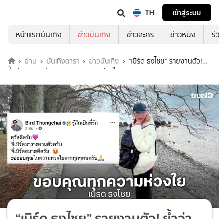
TH
เข้าสู่ระบบ
หน้าแรกบันเทิง
ข่าวบันเทิง
ข่าวละคร
ข่าวหนัง
รี
อ่าน
บันเทิงดารา
ข่าวบันเทิง
“เบิร์ด ธงไชย” รายงานตัว!
ย้ำว่า “สบายดี” ขอบคุณทุกความห่วงใย
“เบิร์ด ธงไชย” รายงานตัว! ย้ำว่า