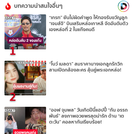
บทความน่าสนใจอื่นๆ
“เกรท” ยันไม่ผิดคำพูด ให้ทองรับขวัญลูก
“เจมส์จิ” บินเสริมหล่อเกาหลี จัดอันดับตัว
เองหล่อที่ 2 ในแก๊งคนดี
1
“โบว์ เมลดา” สมราคานางเอกลูกรักวิก
สามเปิดกล้องละคร ลุ้นคู่พระเอกหล่อ!
2
“ออฟ จุมพล” วันเกิดปีนี้แฮปปี้ “กัน อรรถ
พันธ์” ลงภาพอวยพรสุดน่ารัก ด้าน “เต
ตะวัน” คอลหากันเรียบร้อย!