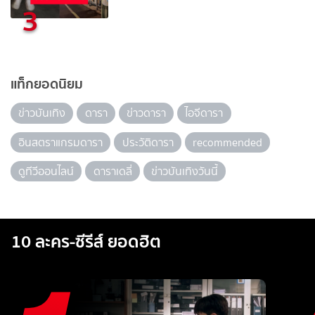
3
แท็กยอดนิยม
ข่าวบันเทิง
ดารา
ข่าวดารา
ไอจีดารา
อินสตราแกรมดารา
ประวัติดารา
recommended
ดูทีวีออนไลน์
ดาราเดลี่
ข่าวบันเทิงวันนี้
10 ละคร-ซีรีส์ ยอดฮิต