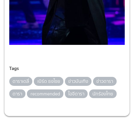
Tags
ดาราเดลี่
เบิร์ด ธงไชย
ข่าวบันเทิง
ข่าวดารา
ดารา
recommended
ไอจีดารา
นักร้องไทย