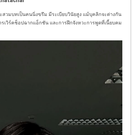
nknatachai
ะสวมบทเป็นคนนิ่งขรึม มีระเบียบวินัยสูง แม้บุคลิกจะต่างกัน
การเวิร์คช็อปฉากแอ็กชัน และการฝึกจังหวะการพูดที่เนี้ยบคม