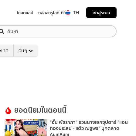
TH
เข้าสู่ระบบ
โหลดแอป
กล่องทรูไอดี ทีวี
ระเทศ
อื่นๆ
ยอดนิยมในตอนนี้
"อั้ม พัชราภา" ชวนนางเอกซุปตาร์ "แอน
ทองประสม - แต้ว ณฐพร" บุกตลาด
AumAum