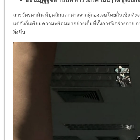
ดัง ณัฎฐ์ฐชัย รับบท สารวัตรคามิน | IG @du
สารวัตรคามิน มีบุคลิกแตกต่างจากผู้กองเจษโดยสิ้นเชิง ดังจ
แต่ดังก็เตรียมความพร้อมมาอย่างเต็มที่ทั้งการฟิตร่างกาย 
ยิ่งขึ้น