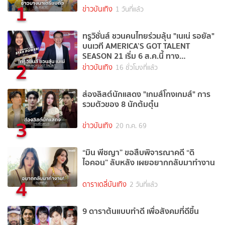
1
ข่าวบันเทิง
1 วันที่แล้ว
ทรูวิชั่นส์ ชวนคนไทยร่วมลุ้น "เนเน่ รอยัล"
บนเวที AMERICA’S GOT TALENT
SEASON 21 เริ่ม 6 ส.ค.นี้ ทาง
2
TrueVisions NOW
ข่าวบันเทิง
16 ชั่วโมงที่แล้ว
ส่องลิสต์นักแสดง "เกมส์โกงเกมส์" การ
รวมตัวของ 8 นักต้มตุ๋น
3
ข่าวบันเทิง
20 ก.ค. 69
“มิน พีชญา” ขอสืบพิจารณาคดี “ดิ
ไอคอน” ลับหลัง เผยอยากกลับมาทำงาน
4
ดาราเดลี่บันเทิง
2 วันที่แล้ว
9 ดาราต้นแบบทำดี เพื่อสังคมที่ดีขึ้น