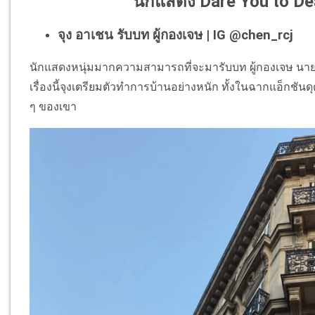
นักแสดง Dare You to Dea
จุง อาเชน รับบท ผู้กองเจษ | IG @chen_rcj
นักแสดงหนุ่มมากความสามารถที่จะมารับบท ผู้กองเจษ นายตำ
เรื่องนี้จุงเตรียมตัวทำการบ้านอย่างหนัก ทั้งในฉากแอ็กชันด
ๆ ของเขา