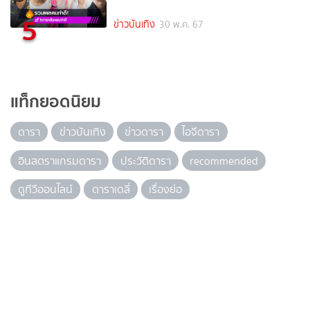
5
ข่าวบันเทิง
30 พ.ค. 67
แท็กยอดนิยม
ดารา
ข่าวบันเทิง
ข่าวดารา
ไอจีดารา
อินสตราแกรมดารา
ประวัติดารา
recommended
ดูทีวีออนไลน์
ดาราเดลี่
เรื่องย่อ