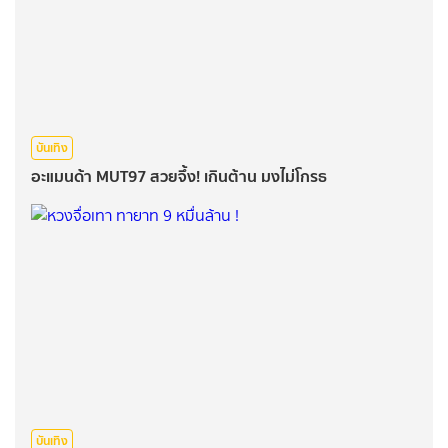
บันเทิง
อะแมนด้า MUT97 สวยจึ้ง! เกินต้าน มงไม่โกรธ
บันเทิง