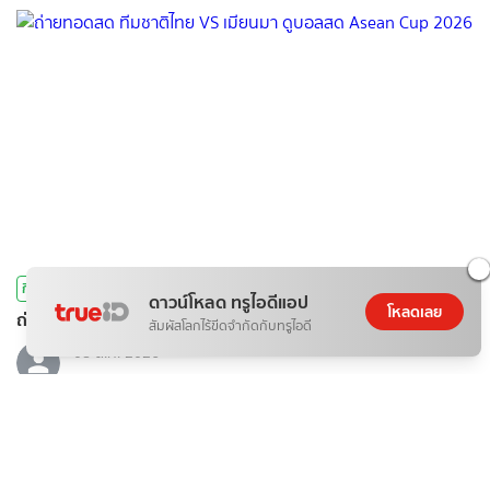
กีฬา
ดาวน์โหลด ทรูไอดีแอป
โหลดเลย
ถ่ายทอดสด ทีมชาติไทย VS เมียนมา ดูบอลสด Asean Cup 2026
สัมผัสโลกไร้ขีดจำกัดกับทรูไอดี
08 ส.ค. 2026