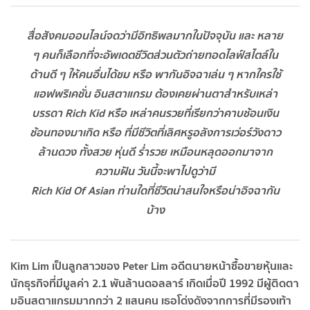
สื่อสังคมออนไลน์จดว่ามีอิทธิพลมากในปัจจุบัน และ หลาย
ๆ คนก็เลือกที่จะอัพเดตชีวิตส่วนตัวถ่ายทอดไลฟ์สไตล์ใน
ด้านดี ๆ ให้คนอื่นได้ชม หรือ พากันอิจฉาเล่น ๆ หากใครใช้
แอฟพริเคชั่น อินสตาแกรม ต้องเคยผ่านตาสำหรับเหล่า
บรรดา
Rich Kid หรือ เหล่าคนรวยที่เรียกว่าคาบช้อนเงิน
ช้อนทองมาเกิด หรือ ที่มีชีวิตที่เลิศหรูอลังการเว่อร์วังดาว
ล้านดวง ทั้งสวย หุ่นดี ร่ำรวย เหมือนหลุดออกมาจาก
ความฝัน วันนี้จะพาไปดูว่ามี
Rich Kid Of Asian ท่านใดที่ชีวิตน่าสนใจหรือน่าอิจฉากัน
บ้าง
Kim Lim เป็นลูกสาวของ Peter Lim อดีตนายหน้าซื้อขายหุ้นและ
นักธุรกิจที่มีมูลค่า 2.1 พันล้านดอลลาร์ เกิดเมื่อปี 1992 มีผู้ติดตา
มอินสตาแกรมมากกว่า 2 แสนคน เธอโด่งดังจากการที่มีรองเท้า