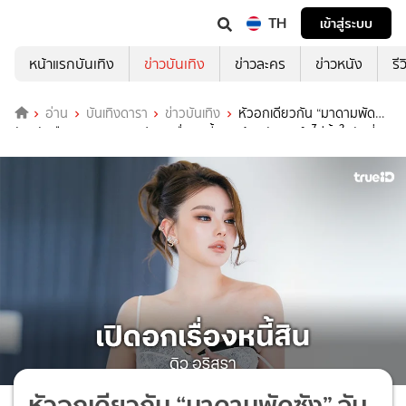
TH
เข้าสู่ระบบ
หน้าแรกบันเทิง
ข่าวบันเทิง
ข่าวละคร
ข่าวหนัง
รี
อ่าน
บันเทิงดารา
ข่าวบันเทิง
หัวอกเดียวกัน “มาดามพัด
ซัง” จับมือ “ดิว อริสรา” เปิดอกเรื่องหนี้สิน พร้อมซัพพอร์ตไม่ทิ้งในวันที่
ล้ม
หัวอกเดียวกัน “มาดามพัดซัง” จับ