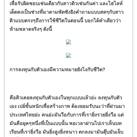
เพื่อรับผิดชอบเช่นเดียวกับสาวดิวเช่นกันค่า และไฮไลท์
เด็ดคงเป็นช่วงที่มาดามพัดซังยิงคำถามแบบสดๆกับสาว
ดิวแบบตรงๆถึงการใช้ชีวิตในตอนนี้ บอกได้คำเดียวว่า
ห้ามพลาดจริงๆ ดังนี้
การลงทุนกับตัวเองมีความหมายยังไงกับชีวิต?
คือดิวเคยลงทุนกับตัวเองในทุกแบบแล้วอ่ะ ลงทุนกับตัว
เอง เปย์ขั้นหนักเพื่อสร้างภาพ ต้องยอมรับนะว่าที่ผ่านมา
ประเทศไทยอ่ะ คนอ่ะมันวือกับการที่เรายิ่งรวยยิ่งวือ แต่
มันคือยุคๆหนึ่งที่เป็นแบบนั้น พอเวลาผ่านไปเราเห็นบท
เรียนที่เรายิ่งวือ มันยิ่งสูงยิ่งหนาว ตกลงมามันตุ๊บมันเจ็บ