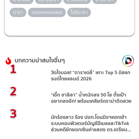
ดารา
recommended
ไอจีดารา
บทความน่าสนใจอื่นๆ
1
วัดใจบอส! “ดาราเดลี่” เคาะ Top 5 มิสแก
รนด์ไทยแลนด์ 2026
2
“เอิ้ก ชาลิสา” น้ำหนักลง 50 โล ตั้งเป้า
อยากลงอีก! พร้อมเคลียร์ดราม่าติดสวย
3
นักร้องสาว ร้อง ปอท.โดนมิจฯแฮกเข้า
ระบบคอมพิวเตอร์บัญชีอีเมลและTikTok
ส่วนคดียักยอกเงินค่าแสดง ตร.เตรียม
เรียกอดีตคนใกล้ชิดมาสอบ