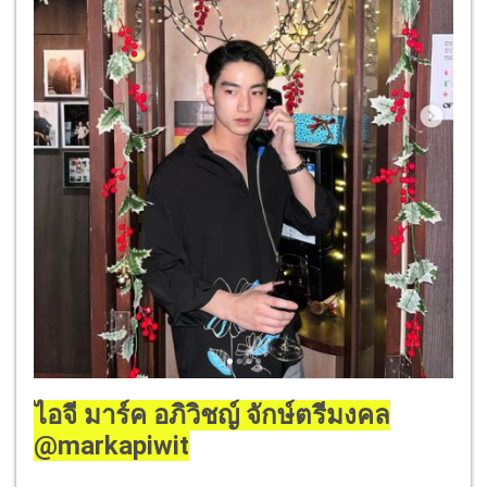
ไอจี มาร์ค อภิวิชญ์ จักษ์ตรีมงคล
@markapiwit