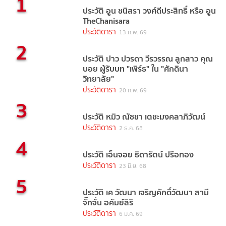
1
ประวัติ อูน ชนิสรา วงศ์ดีประสิทธิ์ หรือ อูน
TheChanisara
ประวัติดารา
13 ก.พ. 69
2
ประวัติ ปาว ปวรดา วีรวรรณ ลูกสาว คุณ
บอย ผู้รับบท "เพิร์ธ" ใน "ศักดินา
วิทยาลัย"
ประวัติดารา
20 ก.พ. 69
3
ประวัติ หมิว ณัชชา เตชะมงคลาภิวัฒน์
ประวัติดารา
2 ธ.ค. 68
4
ประวัติ เอ็นจอย ธิดารัตน์ ปรือทอง
ประวัติดารา
23 มิ.ย. 68
5
ประวัติ เค วัฒนา เจริญศักดิ์วัฒนา สามี
จั๊กจั่น อคัมย์สิริ
ประวัติดารา
6 ม.ค. 69