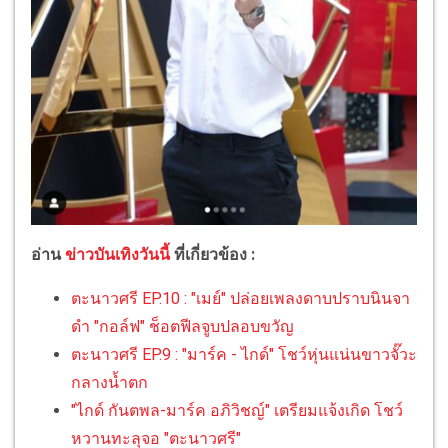
อ่าน
ข่าวบันเทิงวันนี้
ที่เกี่ยวข้อง :
ตะนาวศรี EP.10 : "เมย์" ปล่อยเพลงดาบปราบนินจา
ดำ "กอล์ฟ" ช็อตฟีลจูบปลอบขวัญ
ตะนาวศรี EP.9 : "มาร์ค - ไกด์" โชว์หุ่นแน่นขาวจั๊วะ
กลางน้ำตก
"ไกด์ กันตพล-มาร์ค อภิวิชญ์" เตรียมแจ้งเกิด โชว์
หวานทะลุจอ "ตะนาวศรี"