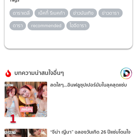
ดาราเดลี่
เบ็คกี้ รีเบคก้า
ข่าวบันเทิง
ข่าวดารา
ดารา
recommended
ไอจีดารา
บทความน่าสนใจอื่นๆ
สดใสๆ...อินฟลูซุปเปอร์มัมในลุคสุดแซ่บ
1
“จีน่า ญีนา” ฉลองวันเกิด 26 ปีแซ่บโดนใจ