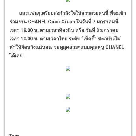
และแฟนๆเตรียมส่งกำลังใจให้สาวสวยคนนี้ ที่จะเข้า
ร่วมงาน CHANEL Coco Crush ในวันที่ 7 มกราคมนี้
เวลา 19.00 น. ตามเวลาท้องถิ่น หรือ วันที่ 8 มกราคม
เวลา 10.00 น. ตามเวลาไทย ระดับ “เบ็คกี้” ซะอย่างไม่
ทำให้ผิดหวังแน่นอน รอดูลุคสวยๆแบบคุณหนู CHANEL
ได้เลย .
Tags