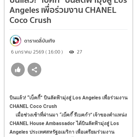
Angeles เพื่อร่วมงาน CHANEL
Coco Crush
ดาราเดลี่บันเทิง
6 มกราคม 2569 ( 16:00 )
27
บินแล้ว! “เบ็คกี้” บินลัดฟ้ามุ่งสู่ Los Angeles เพื่อร่วมงาน
CHANEL Coco Crush
เมื่อช่วงเช้าที่ผ่านมา
“เบ็คกี้ รีเบคก้า”
เจ้าของตำแหน่ง
CHANEL House Ambassador ได้บินลัดฟ้ามุ่งสู่ Los
Angeles ประเทศสหรัฐอเมริกา เพื่อเตรียมร่วมงาน