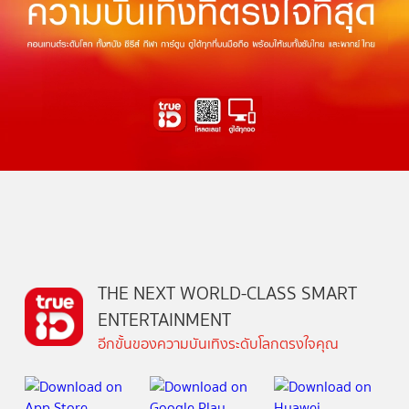
THE NEXT WORLD-CLASS SMART
ENTERTAINMENT
อีกขั้นของความบันเทิงระดับโลกตรงใจคุณ