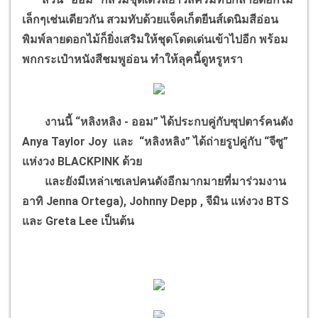
เล็กๆเช่นเดียวกัน สวมทับด้วยแจ็คเก็ตยีนส์เดนิมสีอ่อน
พิมพ์ลายดอกไม้ก็ยิ่งเสริมให้ชุดโดดเด่นเข้าไปอีก พร้อม
พกกระเป๋าหนังสีชมพูอ่อน ทำให้ลุคนี้ดูหรูหรา
งานนี้ “หลิงหลิง - ออม” ได้ประกบคู่กับซุปตาร์คนดัง
Anya Taylor Joy และ “หลิงหลิง” ได้ถ่ายรูปคู่กับ “จีซู”
แห่งวง BLACKPINK ด้วย
และยังมีเหล่าเซเลปคนดังอีกมากมายที่มาร่วมงาน
อาทิ Jenna Ortega), Johnny Depp , จีมิน แห่งวง BTS
และ Greta Lee เป็นต้น