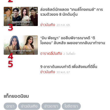
ส่องลิสต์นักแสดง "เกมส์โกงเกมส์" การ
รวมตัวของ 8 นักต้มตุ๋น
3
ข่าวบันเทิง
20 ก.ค. 69
“มิน พีชญา” ขอสืบพิจารณาคดี “ดิ
ไอคอน” ลับหลัง เผยอยากกลับมาทำงาน
4
ดาราเดลี่บันเทิง
2 วันที่แล้ว
5
9 ดาราต้นแบบทำดี เพื่อสังคมที่ดีขึ้น
ข่าวบันเทิง
30 พ.ค. 67
แท็กยอดนิยม
ดารา
ข่าวบันเทิง
ข่าวดารา
ไอจีดารา