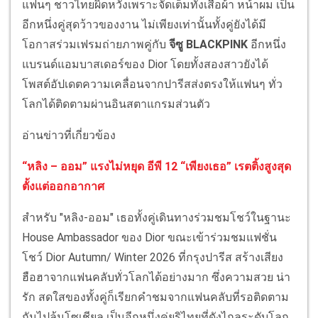
แฟนๆ ชาวไทยผิดหวังเพราะจัดเต็มทั้งเสื้อผ้า หน้าผม เป็น
อีกหนึ่งคู่สุดว้าวของงาน ไม่เพียงเท่านั้นทั้งคู่ยังได้มี
โอกาสร่วมเฟรมถ่ายภาพคู่กับ
จีซู BLACKPINK
อีกหนึ่ง
แบรนด์แอมบาสเดอร์ของ Dior โดยทั้งสองสาวยังได้
โพสต์อัปเดตความเคลื่อนจากปารีสส่งตรงให้แฟนๆ ทั่ว
โลกได้ติดตามผ่านอินสตาแกรมส่วนตัว
อ่านข่าวที่เกี่ยวข้อง
“หลิง – ออม” แรงไม่หยุด อีพี 12 “เพียงเธอ” เรตติ้งสูงสุด
ตั้งแต่ออกอากาศ
สำหรับ "หลิง-ออม" เธอทั้งคู่เดินทางร่วมชมโชว์ในฐานะ
House Ambassador ของ Dior ขณะเข้าร่วมชมแฟชั่น
โชว์ Dior Autumn/ Winter 2026 ที่กรุงปารีส สร้างเสียง
ฮือฮาจากแฟนคลับทั่วโลกได้อย่างมาก ซึ่งความสวย น่า
รัก สดใสของทั้งคู่ก็เรียกคำชมจากแฟนคลับที่รอติดตาม
กันไปล้นโซเชียล เป็นอีกหนึ่งคู่ยูริไทยที่ดังไกลระดับโลก