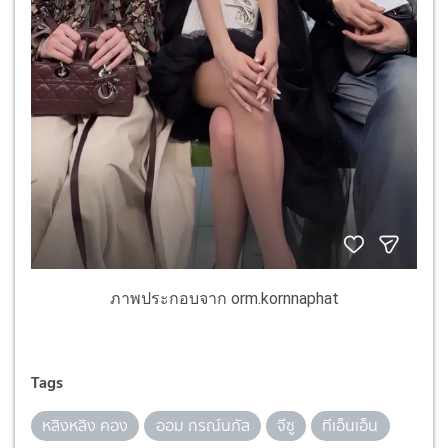
ภาพประกอบจาก orm.kornnaphat
Tags
หลิงหลิง คอง
ออม กรณ์นภัส
จีซู
ทีเอ็นเอ็น