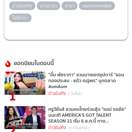
ข่าวบันเทิง
ข่าวดารา
ดารา
recommended
ไอจีดารา
ยอดนิยมในตอนนี้
"อั้ม พัชราภา" ชวนนางเอกซุปตาร์ "แอน
ทองประสม - แต้ว ณฐพร" บุกตลาด
AumAum
1
ข่าวบันเทิง
2 วันที่แล้ว
ทรูวิชั่นส์ ชวนคนไทยร่วมลุ้น "เนเน่ รอยัล"
บนเวที AMERICA’S GOT TALENT
SEASON 21 เริ่ม 6 ส.ค.นี้ ทาง
2
TrueVisions NOW
ข่าวบันเทิง
23 ชั่วโมงที่แล้ว