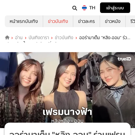
TH
เข้าสู่ระบบ
หน้าแรกบันเทิง
ข่าวบันเทิง
ข่าวละคร
ข่าวหนัง
รี
อ่าน
บันเทิงดารา
ข่าวบันเทิง
ออร่ามาเต็ม "หลิง-ออม" ร่วม
เฟรม "จีซู" ในงานปารีสแฟชั่นวีค
ออร่ามาเต็ม "หลิง-ออม" ร่วมเฟรม