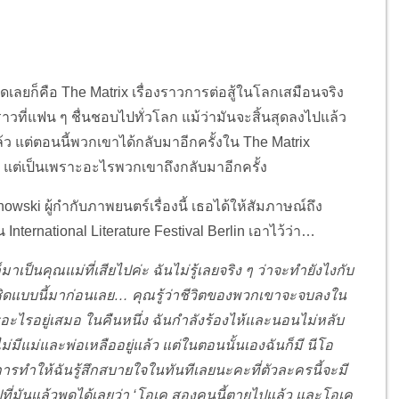
ุดเลยก็คือ The Matrix เรื่องราวการต่อสู้ในโลกเสมือนจริง
วที่แฟน ๆ ชื่นชอบไปทั่วโลก แม้ว่ามันจะสิ้นสุดลงไปแล้ว
ว แต่ตอนนี้พวกเขาได้กลับมาอีกครั้งใน The Matrix
 แต่เป็นเพราะอะไรพวกเขาถึงกลับมาอีกครั้ง
chowski ผู้กำกับภาพยนตร์เรื่องนี้ เธอได้ให้สัมภาษณ์ถึง
น International Literature Festival Berlin เอาไว้ว่า…
มาเป็นคุณแม่ที่เสียไปค่ะ ฉันไม่รู้เลยจริง ๆ ว่าจะทำยังไงกับ
ล้ชิดแบบนี้มาก่อนเลย… คุณรู้ว่าชีวิตของพวกเขาจะจบลงใน
รอะไรอยู่เสมอ ในคืนหนึ่ง ฉันกำลังร้องไห้และนอนไม่หลับ
มีแม่และพ่อเหลืออยู่แล้ว แต่ในตอนนั้นเองฉันก็มี นีโอ
นการทำให้ฉันรู้สึกสบายใจในทันทีเลยนะคะที่ตัวละครนี้จะมี
ี่มันแล้วพูดได้เลยว่า ‘โอเค สองคนนี้ตายไปแล้ว และโอเค