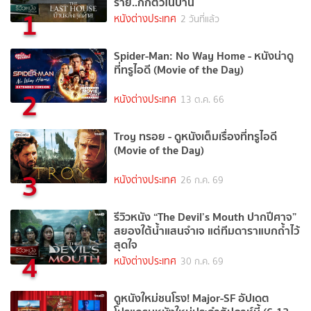
ร้าย..กักตัวในบ้าน
1
หนังต่างประเทศ
2 วันที่แล้ว
Spider-Man: No Way Home - หนังน่าดู
ที่ทรูไอดี (Movie of the Day)
2
หนังต่างประเทศ
13 ต.ค. 66
Troy ทรอย - ดูหนังเต็มเรื่องที่ทรูไอดี
(Movie of the Day)
3
หนังต่างประเทศ
26 ก.ค. 69
รีวิวหนัง “The Devil’s Mouth ปากปีศาจ”
สยองใต้น้ำแสนจำเจ แต่ทีมดาราแบกถ้ำไว้
สุดใจ
4
หนังต่างประเทศ
30 ก.ค. 69
ดูหนังใหม่ชนโรง! Major-SF อัปเดต