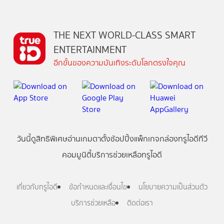
THE NEXT WORLD-CLASS SMART
ENTERTAINMENT
อีกขั้นของความบันเทิงระดับโลกตรงใจคุณ
วันนี้
ดู
สิทธิพิเศษ
อ่าน
เกม
ตาตั้ง
ช้อปปิ้ง
แพ็กเกจ
กล่องทรูไอดีทีวี
คอมมูนิตี้
บริการช่วยเหลือทรูไอดี
เกี่ยวกับทรูไอดี
ข้อกำหนดและเงื่อนไข
นโยบายความเป็นส่วนตัว
บริการช่วยเหลือ
ติดต่อเรา