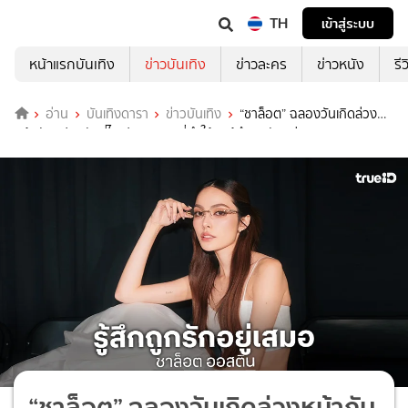
TH
เข้าสู่ระบบ
หน้าแรกบันเทิง
ข่าวบันเทิง
ข่าวละคร
ข่าวหนัง
รี
อ่าน
บันเทิงดารา
ข่าวบันเทิง
“ชาล็อต” ฉลองวันเกิดล่วง
หน้ากับแฟนคลับที่ไทเป ขอบคุณที่ทำให้หนูรู้สึกถูกรักอยู่เสมอ
“ชาล็อต” ฉลองวันเกิดล่วงหน้ากับ