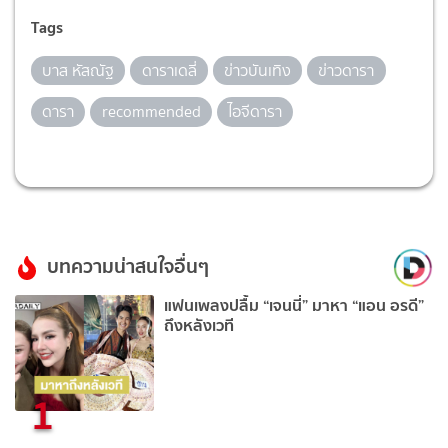
Tags
บาส หัสณัฐ
ดาราเดลี่
ข่าวบันเทิง
ข่าวดารา
ดารา
recommended
ไอจีดารา
บทความน่าสนใจอื่นๆ
แฟนเพลงปลื้ม “เจนนี่” มาหา “แอน อรดี”
ถึงหลังเวที
1