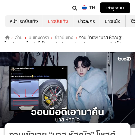
TH
เข้าสู่ระบบ
หน้าแรกบันเทิง
ข่าวบันเทิง
ข่าวละคร
ข่าวหนัง
รี
อ่าน
บันเทิงดารา
ข่าวบันเทิง
งานเข้าเลย “บาส หัสณัฐ”
โพสต์ภาพรถโดนงัดโลโก้ วอนมือดีเอามาคืน หรือจะเอามาขายคืนก็ได้!
งานเข้าเลย “บาส หัสณัฐ” โพสต์