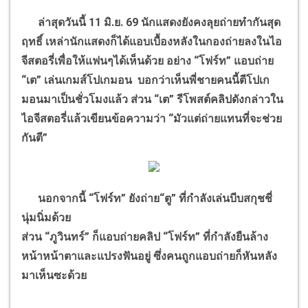
ล่าสุดวันนี้ 11 มิ.ย. 69 นักแสดงยังคงลุยถ่ายทำกันสุด
ฤทธิ์ เหล่านักแสดงก็ได้แอบเบื้องหลังในกองถ่ายลงในไอ
จีสตอรี่เพื่อให้แฟนๆได้เห็นด้วย อย่าง “โฟร์ท” แอบถ่าย
“เต” เล่นเกมส์โปเกมอน บอกว่าเห็นพี่ชายคนนี้ตีโปเก
มอนมาเป็นชั่วโมงแล้ว ส่วน “เต” รีโพสต์คลิปดังกล่าวใน
ไอจีสตอรี่แล้วเขียนข้อความว่า “มัวแต่ถ่ายแทนที่จะช่วย
กันตี”
นอกจากนี้ “โฟร์ท” ยังถ่าย“ตู” ที่กำลังเล่นบีบสกุชชี่
นุ่มนิ่มด้วย
ส่วน “ภูวินทร์” ก็แอบถ่ายคลิป “โฟร์ท” ที่กำลังยืนล้าง
หน้าหน้าตาและแปรงฟันอยู่ ซึ่งคนถูกแอบถ่ายก็หันหลัง
มาเห็นซะด้วย