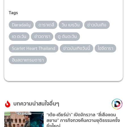
Tags
Daradaily
ดาราเดลี่
วิน เมธวิน
ข่าวบันเทิง
เต ตะวัน
ข่าวดารา
ตู ต้นตะวัน
Scarlet Heart Thailand
ข่าวบันเทิงวันนี้
ไอจีดารา
อินสตาแกรมดารา
บทความน่าสนใจอื่นๆ
“เต้ย-เดียร์น่า” เปิดจักรวาล “สี่เสือแดน
สยาม” ภารกิจทวงคืนความยุติธรรมครั้ง
ยิ่งใหญ่