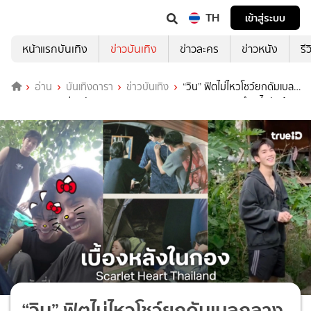
TH
เข้าสู่ระบบ
หน้าแรกบันเทิง
ข่าวบันเทิง
ข่าวละคร
ข่าวหนัง
รี
อ่าน
บันเทิงดารา
ข่าวบันเทิง
“วิน” ฟิตไม่ไหวโชว์ยกดัมเบล
กลางกอง พาส่องนักแสดง “Scarlet Heart Thailand” แอบทำอะไรกันบ้าง
นะ!
“วิน” ฟิตไม่ไหวโชว์ยกดัมเบลกลาง