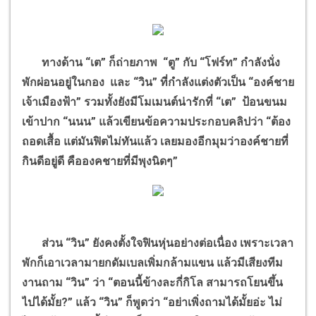
ทางด้าน “เต” ก็ถ่ายภาพ “ตู” กับ “โฟร์ท” กำลังนั่ง
พักผ่อนอยู่ในกอง และ “วิน” ที่กำลังแต่งตัวเป็น “องค์ชาย
เจ้าเมืองฟ้า” รวมทั้งยังมีโมเมนต์น่ารักที่ “เต” ป้อนขนม
เข้าปาก “นนน” แล้วเขียนข้อความประกอบคลิปว่า “ต้อง
ถอดเสื้อ แต่มันฟิตไม่ทันแล้ว เลยมองอีกมุมว่าองค์ชายที่
กินดีอยู่ดี คือองคชายที่มีพุงนิดๆ”
ส่วน “วิน” ยังคงตั้งใจฟินหุ่นอย่างต่อเนื่อง เพราะเวลา
พักก็เอาเวลามายกดัมเบลเพิ่มกล้ามแขน แล้วมีเสียงทีม
งานถาม “วิน” ว่า “ตอนนี้ข้างละกี่กิโล สามารถโยนขึ้น
ไปได้มั้ย?” แล้ว “วิน” ก็พูดว่า “อย่าเพิ่งถามได้มั้ยอ่ะ ไม่