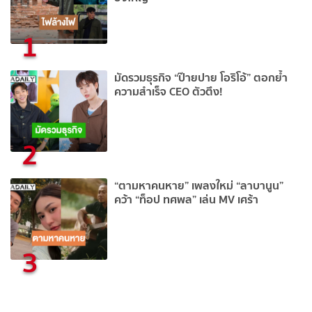
1
มัดรวมธุรกิจ “ป๊ายปาย โอริโอ้” ตอกย้ำ
ความสำเร็จ CEO ตัวตึง!
2
“ตามหาคนหาย” เพลงใหม่ “ลาบานูน”
คว้า “ท็อป ทศพล” เล่น MV เศร้า
3