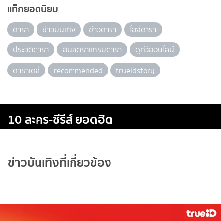
แท็กยอดนิยม
ดารา
ข่าวบันเทิง
ข่าวดารา
ไอจีดารา
ประวัติดารา
อินสตราแกรมดารา
ดูทีวีออนไลน์
ดาราเดลี่
recommended
trueidstory
10 ละคร-ซีรีส์ ยอดฮิต
ข่าวบันเทิงที่เกี่ยวข้อง