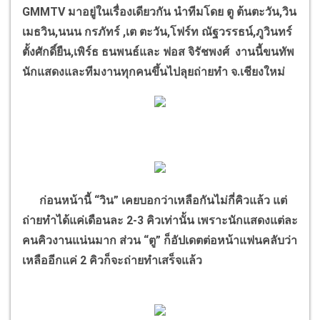
GMMTV มาอยู่ในเรื่องเดียวกัน นำทีมโดย ตู ต้นตะวัน,วิน
เมธวิน,นนน กรภัทร์ ,เต ตะวัน,โฟร์ท ณัฐวรรธน์,ภูวินทร์
ตั้งศักดิ์ยืน,เพิร์ธ ธนพนธ์และ ฟอส จิรัชพงศ์ งานนี้ขนทัพ
นักแสดงและทีมงานทุกคนขึ้นไปลุยถ่ายทำ จ.เชียงใหม่
ก่อนหน้านี้ “วิน” เคยบอกว่าเหลือกันไม่กี่คิวแล้ว แต่
ถ่ายทำได้แค่เดือนละ 2-3 คิวเท่านั้น เพราะนักแสดงแต่ละ
คนคิวงานแน่นมาก ส่วน “ตู” ก็อัปเดตต่อหน้าแฟนคลับว่า
เหลืออีกแค่ 2 คิวก็จะถ่ายทำเสร็จแล้ว