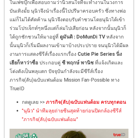
ในเฟซบุ๊กเพื่อสอบถามว่านิวสนใจที่จะทำงานในวงการ
บันเทิงมั้ย นุนิวจึงนำเรื่องนี้ไปปรึษาครอบครัว ซึ่งทางพ่อ
แม่ก็ไม่ได้คัดค้าน นุนิวจึงตอบรับคำชวนโดยนุนิวได้เข้า
ร่วมโปรเจ็กท์ๆหนึ่งแต่ก็ล่มไปเสียก่อน หลังจากนั้นนุนิวก็
ได้ถูกชักชวนให้มาอยู่ที่
ดูมันดิ : DoMunDi TV
หลังจาก
นั้นนุนิวก็เริ่มมีผลงานเข้ามาบ้างประปราย จนนุนิวได้มีผล
งานการแสดงซีรีส์เรื่องแรกเรื่อง
Cutie Pie Series นิ่ง
เฮียก็หาว่าซื่อ
ประกอบคู่
ซี พฤกษ์ พานิช
ที่แจ้งเกิดและ
โด่งดังเป็นพลุแตก ปัจจุบันกำลังจะมีซีรีส์เรื่อง
ภารกิจ(ลับ)ฉบับแฟนด้อม Mission Fan-Possible ทาง
TrueID
กดดูเลย >>
ภารกิจ(ลับ)ฉบับแฟนด้อม ครบทุกตอน
"นุนิว" นำทีมลุยถ่ายซีนสุดท้ายก่อนปิดกล้องซีรีส์
"ภารกิจ(ลับ)ฉบับแฟนด้อม"