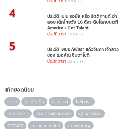
ประวัติดารา
5 ต.ค. 65
4
ประวัติ เนเน่ รอยัล หรือ รัตติกานต์ อำ
ลอย เด็กไทยวัย 16 ดังระดับโลกบนเวที
America’s Got Talent
ประวัติดารา
15 ก.ค. 69
5
ประวัติ เพชร ภิพัชรา แก้วจินดา เจ้าสาว
ของ ฌอห์ณ จินดาโชติ
ประวัติดารา
28 ส.ค. 66
แท็กยอดนิยม
ดารา
ข่าวบันเทิง
ข่าวดารา
ไอจีดารา
ประวัติดารา
อินสตราแกรมดารา
ดูทีวีออนไลน์
ดาราเดลี่
recommended
trueidstory