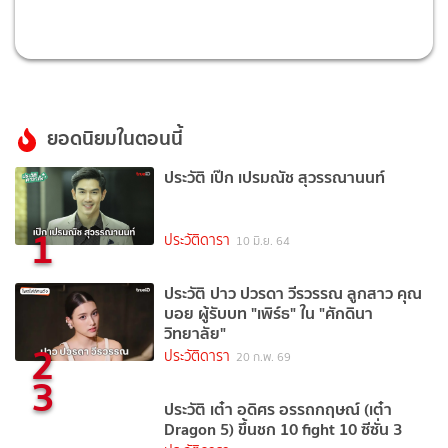
ยอดนิยมในตอนนี้
ประวัติ เป๊ก เปรมณัช สุวรรณานนท์
1
ประวัติดารา
10 มิ.ย. 64
ประวัติ ปาว ปวรดา วีรวรรณ ลูกสาว คุณ
บอย ผู้รับบท "เพิร์ธ" ใน "ศักดินา
วิทยาลัย"
2
ประวัติดารา
20 ก.พ. 69
3
ประวัติ เต๋า อดิศร อรรถกฤษณ์ (เต๋า
Dragon 5) ขึ้นชก 10 fight 10 ซีซั่น 3