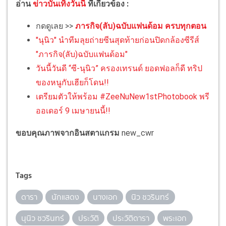
อ่าน
ข่าวบันเทิงวันนี้
ที่เกี่ยวข้อง :
กดดูเลย >>
ภารกิจ(ลับ)ฉบับแฟนด้อม ครบทุกตอน
"นุนิว" นำทีมลุยถ่ายซีนสุดท้ายก่อนปิดกล้องซีรีส์
"ภารกิจ(ลับ)ฉบับแฟนด้อม"
วันนี้วันดี “ซี-นุนิว” ครองเทรนด์ ยอดฟอลก็ดี ทริป
ของหนูกับเฮียก็โดน!!
เตรียมตัวให้พร้อม #ZeeNuNew1stPhotobook พรี
ออเดอร์ 9 เมษายนนี้!!
ขอบคุณภาพจากอินสตาแกรม
new_cwr
Tags
ดารา
นักแสดง
นางเอก
นิว ชวรินทร์
นุนิว ชวรินทร์
ประวัติ
ประวัติดารา
พระเอก