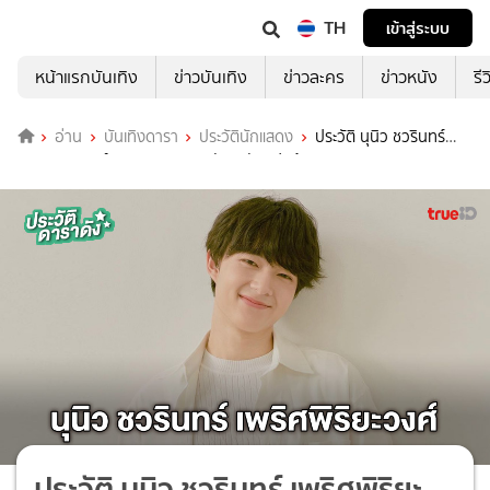
TH
เข้าสู่ระบบ
หน้าแรกบันเทิง
ข่าวบันเทิง
ข่าวละคร
ข่าวหนัง
รี
อ่าน
บันเทิงดารา
ประวัตินักแสดง
ประวัติ นุนิว ชวรินทร์
เพริศพิริยะวงศ์ พระเอก ภารกิจ(ลับ)ฉบับแฟนด้อม Mission Fan-Possible
ประวัติ นุนิว ชวรินทร์ เพริศพิริยะ