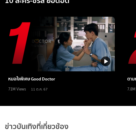
10 ละคร-ซีรีส์ ยอดฮิต
หมอใจพิเศษ Good Doctor
ตามห
71M
Views
7.8M
11 ต.ค. 67
ข่าวบันเทิงที่เกี่ยวข้อง