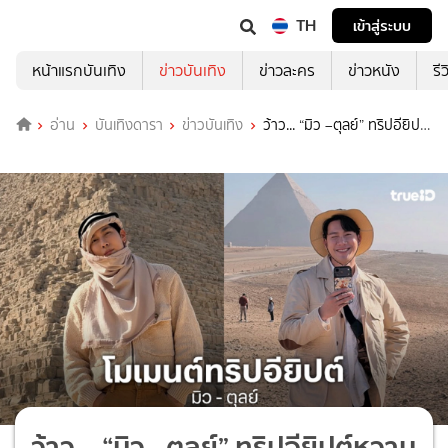
TH
เข้าสู่ระบบ
หน้าแรกบันเทิง
ข่าวบันเทิง
ข่าวละคร
ข่าวหนัง
รี
อ่าน
บันเทิงดารา
ข่าวบันเทิง
ว้าว... “มิว –ตุลย์” ทริปอียิปต์
หวานมาก
ว้าว... “มิว –ตุลย์” ทริปอียิปต์หวาน