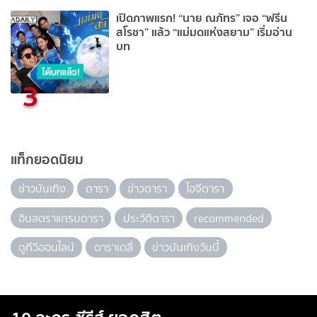
เปิดภาพแรก! “นาย ณภัทร” เจอ “ฟรีน
สโรชา” แล้ว “แม่มดแห่งสยาม” เริ่มอ่าน
บท
3
แท็กยอดนิยม
ข่าวบันเทิง
ดารา
ข่าวดารา
ไอจีดารา
อินสตราแกรมดารา
ประวัติดารา
recommended
ดูทีวีออนไลน์
ดาราเดลี่
ข่าวบันเทิงวันนี้