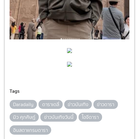
Tags
Daradaily
ดาราเดลี่
ข่าวบันเทิง
ข่าวดารา
มิว ศุภศิษฏ์
ข่าวบันเทิงวันนี้
ไอจีดารา
อินสตาแกรมดารา