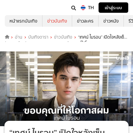
TH
เข้าสู่ระบบ
หน้าแรกบันเทิง
ข่าวบันเทิง
ข่าวละคร
ข่าวหนัง
รี
อ่าน
บันเทิงดารา
ข่าวบันเทิง
“เทศน์ ไมรอน” เปิดใจหลังเซ็น
สัญญาช่องวัน ขอบคุณ “บอย ถกลเกียรติ” ที่ให้โอกาส
“เทศน์ ไมรอน” เปิดใจหลังเซ็น