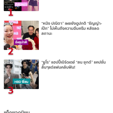
1
“หนิง ปณิตา” เผยยังดูปกติ “ธัญญ่า-
เป๊ก” ไม่เห็นถึงความอึมครึม หลังลด
สถานะ
2
“ยูโร” แฮปปี้เบิร์ดเดย์ “สน ยุกต์” แคปชั่น
สั้นๆแต่แฟนคลับฟิน!
3
แท็กยอดนิยม