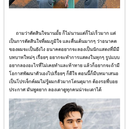
ถามว่าตัดสินใจนานมั้ย ก็ไม่นานแต่ก็ไม่เร็วมาก แต่
เป็นการตัดสินใจที่ผมภูมิใจ และตื่นเต้นมากๆ ว่าอนาคต
ของผมจะเป็นยังไง อนาคตอยากจะลองเป็นนักแสดงที่มีมี
บทบาทใหม่ๆ เรื่อยๆ อยากจะทำการแสดงในทุกๆ รูปแบบ
อยากลองอะไรที่ไม่เคยทำและท้าทาย แล้วก็อยากจะถ้ามี
โอกาสพัฒนาตัวเองไปเรื่อยๆ ก็ดีใจ ตอนนี้ก็มีบทมาเสนอ
เป็นโปรเจ็กค์ผมไม่รู้ผมกลัวมากโดนดุมาก ต้องรอพี่บอย
ประกาศ มันพูดยาก ลองเดาดูทุกคนน่าจะเดาได้