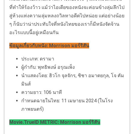
ที่ทำให้ร้องว้าว แม้ว่าไอเดียของหนังจะค่อนข้างลุ่มลึกไป
สู่ห้วงแห่งความลุ่มหลงถวิลหาอดีตไปหน่อย แต่อย่างน้อย
ๆ ก็นับว่าน่าประทับใจที่หนังไทยของเราก็มีหนังจัดจ้าน
อะไรแบบนี้อยู่เหมือนกัน
ข้อมูลเกี่ยวกับหนัง: Morrison มอร์ริสัน
ประเภท: ดรามา
ผู้กำกับ: พุทธิพงษ์ อรุณเพ็ง
นำแสดงโดย: ฮิวโก จุลจักร, ชิชา อมาตยกุล, โจ คัม
มินส์
ความยาว: 106 นาที
กำหนดฉายในไทย: 11 เมษายน 2024 (ในโรง
ภาพยนตร์)
Movie.TrueID METRIC: Morrison มอร์ริสัน