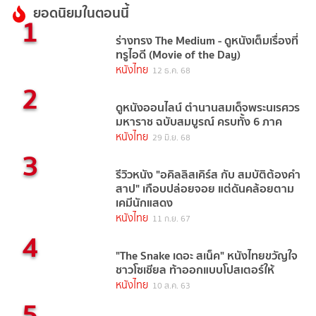
ยอดนิยมในตอนนี้
1
ร่างทรง The Medium - ดูหนังเต็มเรื่องที่
ทรูไอดี (Movie of the Day)
หนังไทย
12 ธ.ค. 68
2
ดูหนังออนไลน์ ตํานานสมเด็จพระนเรศวร
มหาราช ฉบับสมบูรณ์ ครบทั้ง 6 ภาค
หนังไทย
29 มิ.ย. 68
3
รีวิวหนัง "อคิลลิสเคิร์ส กับ สมบัติต้องคำ
สาป" เกือบปล่อยจอย แต่ดันคล้อยตาม
เคมีนักแสดง
หนังไทย
11 ก.ย. 67
4
"The Snake เดอะ สเน็ค" หนังไทยขวัญใจ
ชาวโซเชียล ท้าออกแบบโปสเตอร์ให้
หนังไทย
10 ส.ค. 63
5