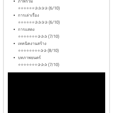
ภาพรวม
⭐⭐⭐⭐⭐⭐✰✰✰✰ (6/10)
การเล่าเรื่อง
⭐⭐⭐⭐⭐⭐✰✰✰✰ (6/10)
การแสดง
⭐⭐⭐⭐⭐⭐⭐✰✰✰ (7/10)
เทคนิคงานสร้าง
⭐⭐⭐⭐⭐⭐⭐⭐✰✰ (8/10)
บทภาพยนตร์
⭐⭐⭐⭐⭐⭐⭐✰✰✰ (7/10)