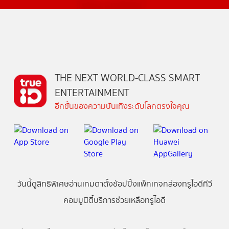
THE NEXT WORLD-CLASS SMART
ENTERTAINMENT
อีกขั้นของความบันเทิงระดับโลกตรงใจคุณ
วันนี้
ดู
สิทธิพิเศษ
อ่าน
เกม
ตาตั้ง
ช้อปปิ้ง
แพ็กเกจ
กล่องทรูไอดีทีวี
คอมมูนิตี้
บริการช่วยเหลือทรูไอดี