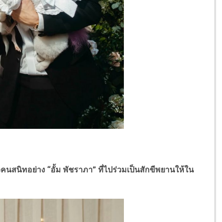
ิทอย่าง “อั้ม พัชราภา” ที่ไปร่วมเป็นสักขีพยานให้ใน