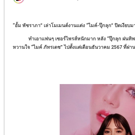
“อั้ม พัชราภา” เล่าโมเมนต์งานแต่ง “ไมค์-ปุ๊กลุก” ปิดเงีย
ทำเอาแฟนๆ เซอร์ไพรส์หนักมาก หลัง “ปุ๊กลุก ฝนทิพย์” 
หวานใจ “ไมค์ ภัทรเดช” ไปตั้งแต่เดือนธันวาคม 2567 ที่ผ่า