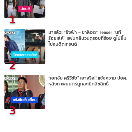
1
มาแล้ว! “อิงฟ้า – ชาล็อต” Teaser “นที
ร้อยเล่ห์” แฟนคลับวนดูรอบที่ร้อย ดูไปยิ้ม
ไปจนติดเทรนด์
2
“เอกชัย ศรีวิชัย” เอาจริง!! แจ้งความ ปอศ.
หลังภาพยนตร์ถูกละเมิดลิขสิทธิ์
3