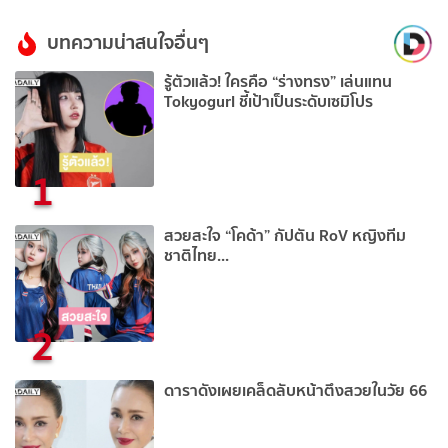
บทความน่าสนใจอื่นๆ
รู้ตัวแล้ว! ใครคือ “ร่างทรง” เล่นแทน
Tokyogurl ชี้เป้าเป็นระดับเซมิโปร
1
สวยสะใจ “โคด้า” กัปตัน RoV หญิงทีม
ชาติไทย...
2
ดาราดังเผยเคล็ดลับหน้าตึงสวยในวัย 66