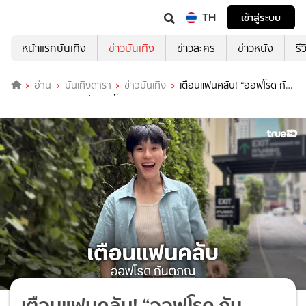
TH
เข้าสู่ระบบ
หน้าแรกบันเทิง
ข่าวบันเทิง
ข่าวละคร
ข่าวหนัง
รี
อ่าน
บันเทิงดารา
ข่าวบันเทิง
เตือนแฟนคลับ! “ออฟโรด กัน
ตภณ” แอคเคาท์ X ส่วนตัวโดนแฮก
เตือนแฟนคลับ! “ออฟโรด กัน