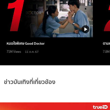
หมอใจพิเศษ Good Doctor
ตามห
71M
Views
7.8M
11 ต.ค. 67
ข่าวบันเทิงที่เกี่ยวข้อง