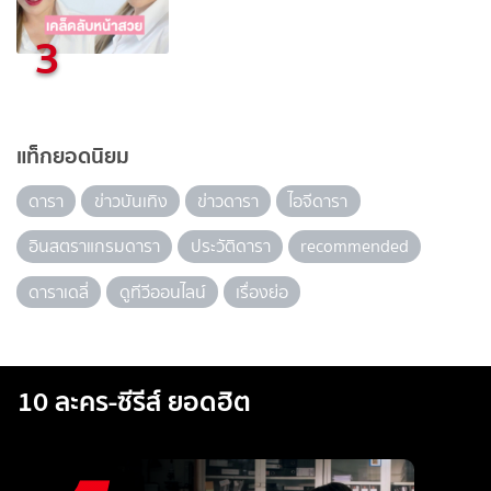
3
แท็กยอดนิยม
ดารา
ข่าวบันเทิง
ข่าวดารา
ไอจีดารา
อินสตราแกรมดารา
ประวัติดารา
recommended
ดาราเดลี่
ดูทีวีออนไลน์
เรื่องย่อ
10 ละคร-ซีรีส์ ยอดฮิต