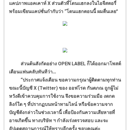
แคปภาพแอคเคาท์ X ส่วนตัวที่โดนแฮกลงในไอจีสตอรี่
พร้อมเขียนแคปชั่นกำกับว่า “โดนแฮกตอนนี้ ผมตื่นเลย”
ส่วนต้นสังกัดอย่าง OPEN LABEL ก็ได้ออกมาโพสต์
เตือนแฟนคลับทันทีว่า...
“ประกาศแจ้งเตือน ขอความกรุณาผู้ติดตามทุกท่าน
ขณะนี้บัญชี X (Twitter) ของ ออฟโรด กันตภณ ถูกผู้ไม่
หวังดีเข้าควบคุมการใช้งาน จึงขอความร่วมมือ งดกด
ลิงก์ใด ๆ ที่ปรากฏบนหน้าทามไลน์ หรือข้อความจาก
บัญชีดังกล่าวในช่วงเวลานี้ เพื่อป้องกันความเสียหายที่
อาจเกิดขึ้น ทางบริษัท ฯ กำลังเร่งตรวจสอบ และจะ
อัปเดตสถานการณ์ให้ทราบอีกครั้ง ขอบคุณค่ะ