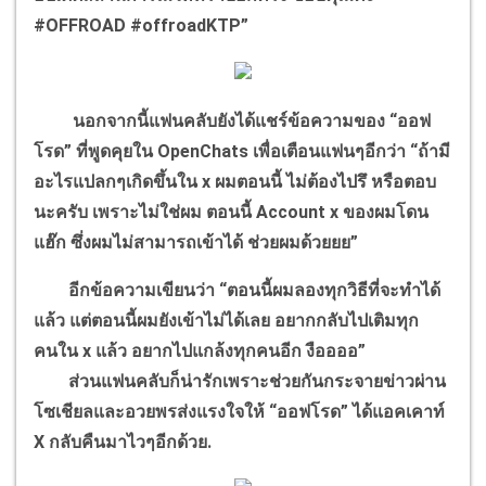
#OFFROAD #offroadKTP”
นอกจากนี้แฟนคลับยังได้แชร์ข้อความของ “ออฟ
โรด” ที่พูดคุยใน OpenChats เพื่อเตือนแฟนๆอีกว่า “ถ้ามี
อะไรแปลกๆเกิดขึ้นใน x ผมตอนนี้ ไม่ต้องไปรึ หรือตอบ
นะครับ เพราะไม่ใช่ผม ตอนนี้ Account x ของผมโดน
แฮ๊ก ซึ่งผมไม่สามารถเข้าได้ ช่วยผมด้วยยย”
อีกข้อความเขียนว่า “ตอนนี้ผมลองทุกวิธีที่จะทำได้
แล้ว แต่ตอนนี้ผมยังเข้าไม่ได้เลย อยากกลับไปเติมทุก
คนใน x แล้ว อยากไปแกล้งทุกคนอีก งืออออ”
ส่วนแฟนคลับก็น่ารักเพราะช่วยกันกระจายข่าวผ่าน
โซเชียลและอวยพรส่งแรงใจให้ “ออฟโรด” ได้แอคเคาท์
X กลับคืนมาไวๆอีกด้วย.