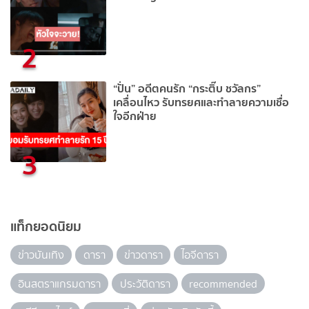
2
“ปั่น” อดีตคนรัก “กระติ๊บ ชวัลกร”
เคลื่อนไหว รับทรยศและทำลายความเชื่อ
ใจอีกฝ่าย
3
แท็กยอดนิยม
ข่าวบันเทิง
ดารา
ข่าวดารา
ไอจีดารา
อินสตราแกรมดารา
ประวัติดารา
recommended