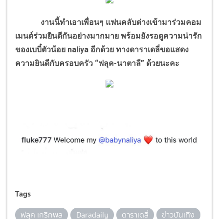
งานนี้ทำเอาเพื่อนๆ แฟนคลับต่างเข้ามาร่วมคอม
เมนต์ร่วมยินดีกันอย่างมากมาย พร้อมยังรอดูความน่ารัก
ของเบบี๋ตัวน้อย naliya อีกด้วย ทางดาราเดลี่ขอแสดง
ความยินดีกับครอบครัว “ฟลุค-นาตาลี” ด้วยนะคะ
Tags
ฟลุค เกริกพล
Daradaily
ดาราเดลี่
ข่าวบันเทิง