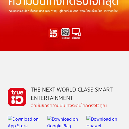
THE NEXT WORLD-CLASS SMART
ENTERTAINMENT
อีกขั้นของความบันเทิงระดับโลกตรงใจคุณ