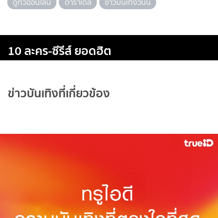
ดูทีวีออนไลน์
ดาราเดลี่
ข่าวบันเทิงวันนี้
10 ละคร-ซีรีส์ ยอดฮิต
ข่าวบันเทิงที่เกี่ยวข้อง