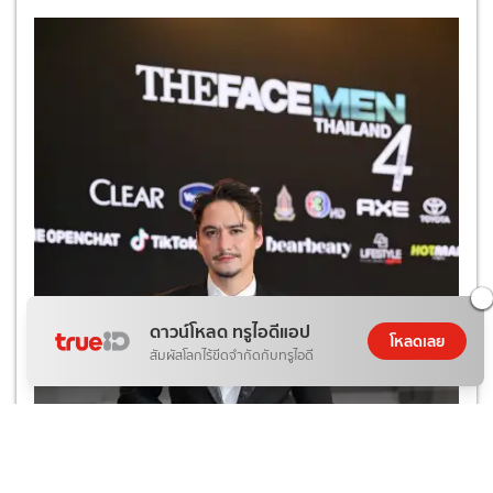
ดาวน์โหลด ทรูไอดีแอป
โหลดเลย
สัมผัสโลกไร้ขีดจำกัดกับทรูไอดี