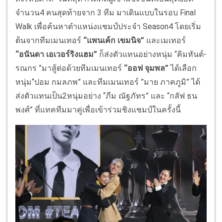
จำนวน4 คนสุดท้ายจาก 3 ทีม มาเดินแบบในรอบ Final
Walk เพื่อค้นหาตำแหน่งแชมป์ประจำ Season4 โดยเริ่ม
ต้นจากทีมเมนเทอร์
“แพนเค้ก เขมนิจ”
และเมเทอร์
“อนันดา เอเวอร์ริงแฮม”
ก็ส่งตัวแทนอย่างหนุ่ม “คิมหันต์-
รณกร ”มาสู้ต่อด้วยทีมเมนเทอร์
“ออฟ จุมพล”
ได้เลือก
หนุ่ม“ปอม กมลภพ” และทีมเมนเทอร์ ”มาย ภาคภูมิ” ได้
ส่งตัวแทนเป็น2หนุ่มอย่าง “ภีม ณัฐภัทร” และ “กลัฟ ธน
พงศ์” ที่แทคทีมมาคู่เพื่อเข้าร่วมชิงแชมป์ในครั้งนี้