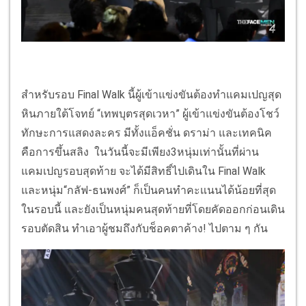
สำหรับรอบ Final Walk นี้ผู้เข้าแข่งขันต้องทำแคมเปญสุด
หินภายใต้โจทย์ “เทพบุตรสุดเวหา” ผู้เข้าแข่งขันต้องโชว์
ทักษะการแสดงละคร มีทั้งแอ็คชั่น ดราม่า และเทคนิค
คือการขึ้นสลิง ในวันนี้จะมีเพียง3หนุ่มเท่านั้นที่ผ่าน
แคมเปญรอบสุดท้าย จะได้มีสิทธิ์ไปเดินใน Final Walk
และหนุ่ม“กลัฟ-ธนพงศ์” ก็เป็นคนทำคะแนนได้น้อยที่สุด
ในรอบนี้ และยังเป็นหนุ่มคนสุดท้ายที่โดยคัดออกก่อนเดิน
รอบตัดสิน ทำเอาผู้ชมถึงกับช็อคตาค้าง! ไปตาม ๆ กัน