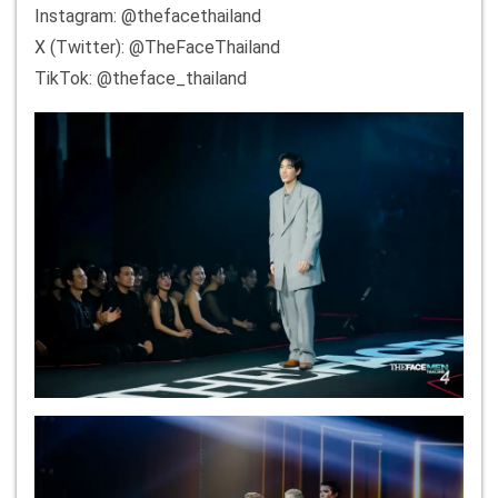
Instagram: @thefacethailand
X (Twitter): @TheFaceThailand
TikTok: @theface_thailand