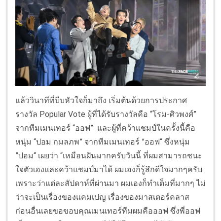
แล้ววินาทีที่บีบหัวใจก็มาถึง เริ่มต้นด้วยการประกาศ
รางวัล Popular Vote ผู้ที่ได้รับรางวัลคือ “โรม-ศิวพงศ์”
จากทีมเมนเทอร์ “ออฟ” และผู้ที่คว้าแชมป์ในครั้งนี้คือ
หนุ่ม “ปอม กมลภพ” จากทีมเมนเทอร์ ”ออฟ“ ซึ่งหนุ่ม
”ปอม“ เผยว่า “เหมือนฝันมากครับวันนี้ ที่ผมสามารถชนะ
ใจตัวเองและคว้าแชมป์มาได้ ผมเองก็รู้สึกดีใจมากๆครับ
เพราะว่าแต่ละสัปดาห์ที่ผ่านมา ผมเองก็ทำเต็มที่มากๆ ไม่
ว่าจะเป็นเรื่องของแคมเปญ เรื่องของมาสเตอร์คลาส
ก่อนอื่นเลยขอขอบคุณเมนเทอร์ทีมผมคือออฟ ซึ่งพี่ออฟ