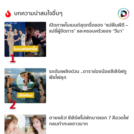
บทความน่าสนใจอื่นๆ
เปิดภาพโมเมนต์สุดกรี้ดของ “แม่ฟีนพีดี –
แม่ชี่ผู้จัดการ” และครอบครัวของ “วีนา”
1
รถดับเพลิงด่วน ..ดาราช่องน้อยสีเสิร์ฟทู
พีชไฟลุก
2
ตายแล้ว! ชีเสิร์ฟไม่พักนางเอก 7 สีอวดไฟ
กลมทำทะเลขาวมาก