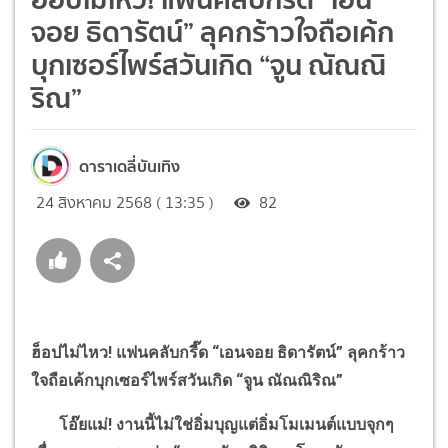
จอย ธิดารัตน์” ลุคกร้าวใจถือเค้ก
บุกเซอร์ไพร์สวันเกิด “จูน ณัณณิ
ริณ”
ดาราเดลี่บันเทิง
24 สิงหาคม 2568 ( 13:35 )
82
ฮ็อปไม่ไหว! แฟนคลับกรี๊ด
“
เอนจอย ธิดารัตน์
”
ลุคกร้าว
ใจถือเค้กบุกเซอร์ไพร์สวันเกิด
“
จูน ณัณณิริณ
”
โอ๊ยแม่! งานนี้ไม่ใช่อิ่มบุญแต่อิ่มโมเมนต์แบบจุกๆ