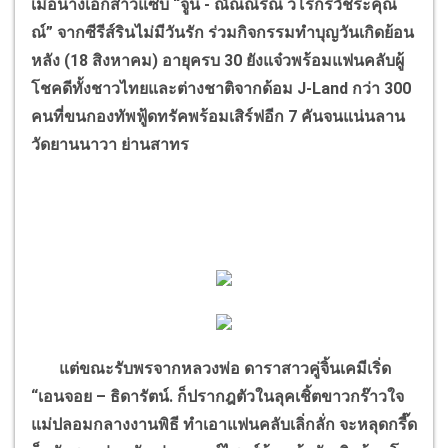
เมื่อนางเอกสาวแซ่บ
“
จูน - ณัณณิริณ วโรกรวัชระคุณ
ณ์
”
จากซีรีส์รินไม่มีวันรัก ร่วมกิจกรรมทำบุญวันเกิดย้อน
หลัง (
18
สิงหาคม) อายุครบ
30
ยังแจ๋วพร้อมแฟนคลับผู้
โชคดีทั้งชาวไทยและต่างชาติจากด้อม
J-Land
กว่า
300
คนที่ขนกองทัพฟู้ดทรัคพร้อมเสิร์ฟอีก
7
คันจนแน่นลาน
วัดยานนาวา ย่านสาทร
แต่ขณะรับพรจากหลวงพ่อ ดาราสาวคู่จิ้นเคมีเริ่ด
“
เอนจอย – ธิดารัตน์.
ก็ปรากฎตัวในลุคเชิ้ตขาวกร๊าวใจ
แม่ปลอมกลางงานพิธี ทำเอาแฟนคลับเลิ่กลั่ก จะหลุดกรี๊ด